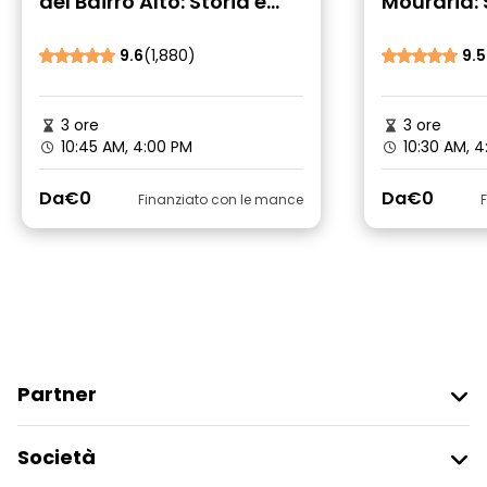
del Bairro Alto: Storia e
Mouraria: S
fatti moderni
moderni
9.6
(1,880)
9.5
3 ore
3 ore
10:45 AM, 4:00 PM
10:30 AM, 4
Da
€0
Da
€0
Finanziato con le mance
Partner
Iscriviti Al Freetour
Società
Accesso Del Fornitore