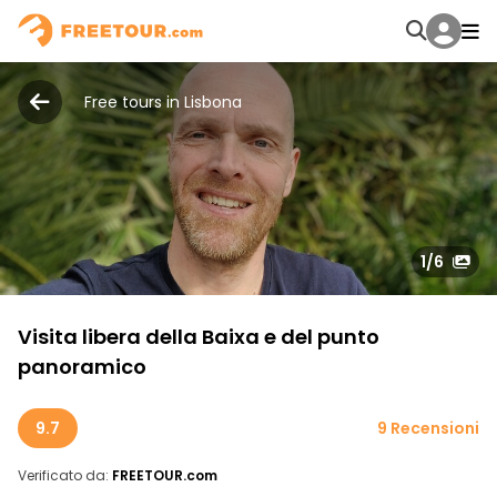
Free tours in Lisbona
1
/6
Visita libera della Baixa e del punto
panoramico
9.7
9 Recensioni
Verificato da:
FREETOUR.com