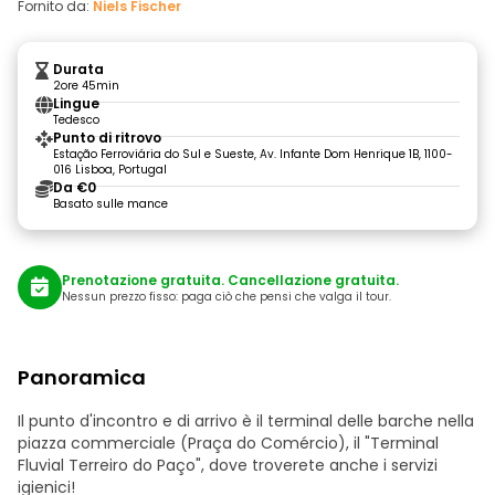
Fornito da:
Niels Fischer
Durata
2ore 45min
Lingue
Tedesco
Punto di ritrovo
Estação Ferroviária do Sul e Sueste, Av. Infante Dom Henrique 1B, 1100-
016 Lisboa, Portugal
Da €0
Basato sulle mance
Prenotazione gratuita. Cancellazione gratuita.
Nessun prezzo fisso: paga ciò che pensi che valga il tour.
Panoramica
Il punto d'incontro e di arrivo è il terminal delle barche nella
piazza commerciale (Praça do Comércio), il "Terminal
Fluvial Terreiro do Paço", dove troverete anche i servizi
igienici!