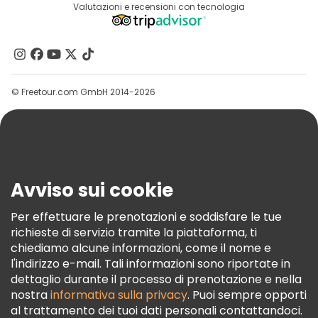
Destinazioni
Valutazioni e recensioni con tecnologia
Programma Di Affiliazione
Chi Siamo
Contattaci
Gruppi
© Freetour.com GmbH 2014-2026
Aiuto
Blog
Stampa
Sicurezza E Privacy
Avviso sui cookie
Termini E Condizioni
Informativa Sui Cookie
Per effettuare le prenotazioni e soddisfare le tue
richieste di servizio tramite la piattaforma, ti
Freetour Premi
chiediamo alcune informazioni, come il nome e
Programma Di Fidelizzazione
l'indirizzo e-mail. Tali informazioni sono riportate in
dettaglio durante il processo di prenotazione e nella
nostra
informativa sulla privacy
. Puoi sempre opporti
al trattamento dei tuoi dati personali contattandoci.