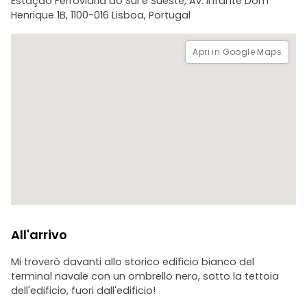
Estação Ferroviária do Sul e Sueste, Av. Infante Dom
Henrique 1B, 1100-016 Lisboa, Portugal
Vi aspetto!
Apri in Google Maps
All'arrivo
Mi troverò davanti allo storico edificio bianco del
terminal navale con un ombrello nero, sotto la tettoia
dell'edificio, fuori dall'edificio!