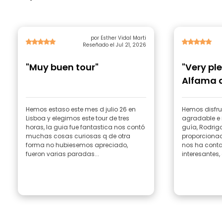
por Esther Vidal Marti
Reseñado el Jul 21, 2026
"Muy buen tour"
"Very pl
Alfama 
Hemos estaso este mes d julio 26 en
Hemos disfru
Lisboa y elegimos este tour de tres
agradable e 
horas, la guia fue fantastica nos contó
guía, Rodrigo
muchas cosas curiosas q de otra
proporcionad
forma no hubiesemos apreciado,
nos ha conta
fueron varias paradas...
interesantes, 