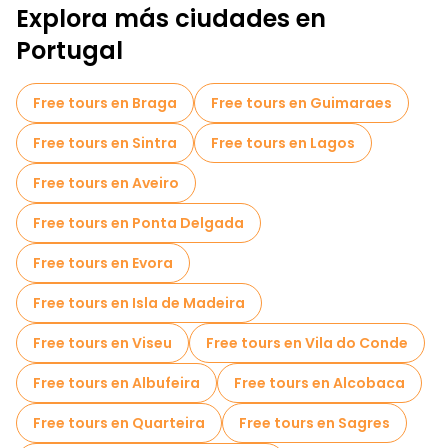
Explora más ciudades en
Tours de Pub Crawl en Lisboa
Portugal
Tours autoguiados en Lisboa
Juegos de escape en Lisboa
Free tours en Braga
Free tours en Guimaraes
Tours fotográficos en Lisboa
Free tours en Sintra
Free tours en Lagos
Tickets de entrada en Lisboa
Free tours en Aveiro
Cruceros en Lisboa
Free tours en Ponta Delgada
Free Tour Leyendas y Misterios de Lisboa
Free tours en Evora
Museos en Lisboa
Free tours en Isla de Madeira
Free tour por el casco antiguo en Lisboa
Free tours en Viseu
Free tours en Vila do Conde
Tours mercados en Lisboa
Free tours en Albufeira
Free tours en Alcobaca
Tours de degustación locales en Lisboa
Free tours en Quarteira
Free tours en Sagres