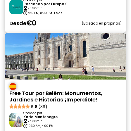
Operado por
Paseando por Europa S.L
2h 30min
7:30 PM, 8:00 PM
+1 Más
€0
Desde
Basado en propinas
Free Tour por Belém: Monumentos,
Jardines e Historias ¡Imperdible!
9.8
(39)
Operado por
Karla Montenegro
2h 30min
10:30 AM, 4:00 PM