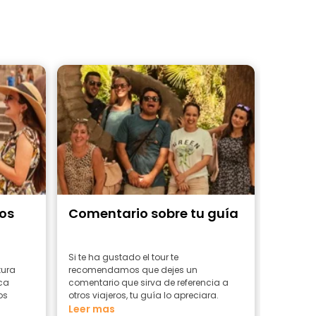
ros
Comentario sobre tu guía
Si te ha gustado el tour te
tura
recomendamos que dejes un
ica
comentario que sirva de referencia a
os
otros viajeros, tu guía lo apreciara.
Leer mas