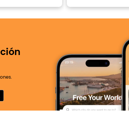
ación
iones.