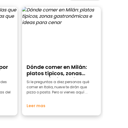
por
Dónde comer en Milán:
platos típicos, zonas
 no
gastronómicas e ideas
ades
Si le preguntas a diez personas qué
he
para cenar
comer en Italia, nueve te dirán que
as del
pizza o pasta. Pero si vienes aquí ...
Leer mas