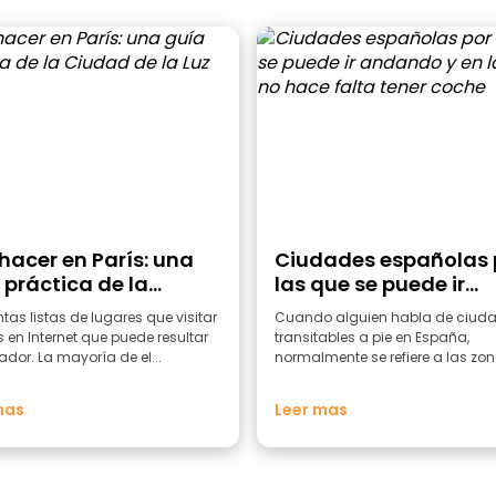
hacer en París: una
Ciudades españolas 
 práctica de la
las que se puede ir
ad de la Luz
andando y en las que
tas listas de lugares que visitar
Cuando alguien habla de ciud
hace falta tener coc
s en Internet que puede resultar
transitables a pie en España,
or. La mayoría de el...
normalmente se refiere a las zon
casco a...
mas
Leer mas