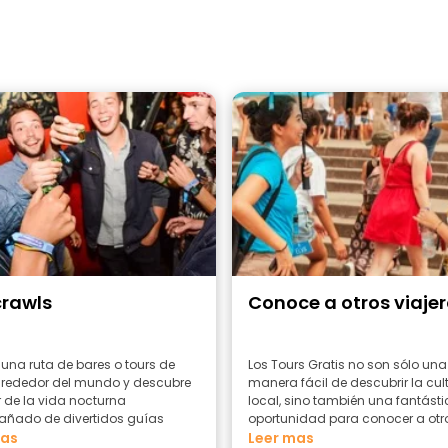
crawls
Conoce a otros viaje
 una ruta de bares o tours de
Los Tours Gratis no son sólo una
alrededor del mundo y descubre
manera fácil de descubrir la cul
r de la vida nocturna
local, sino también una fantást
ñado de divertidos guías
oportunidad para conocer a otr
mas
viajeros.
Leer mas