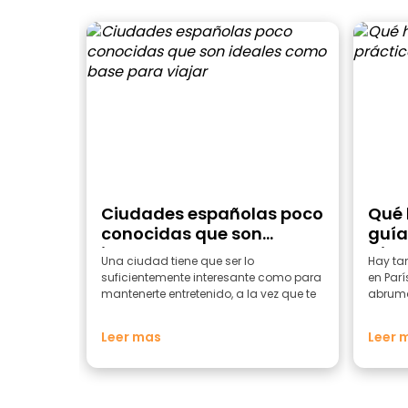
Ciudades españolas poco
Qué 
conocidas que son
guía
ideales como base para
Ciud
Una ciudad tiene que ser lo
Hay tan
viajar
suficientemente interesante como para
en Parí
mantenerte entretenido, a la vez que te
abrumad
perm...
Leer mas
Leer 