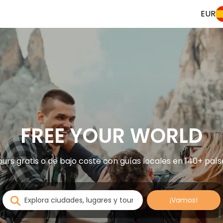
EUR
FREE YOUR WORLD
ours gratis o de bajo coste con guías locales en 140+ país
¡Vamos!