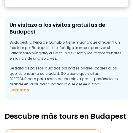
Un vistazo a las visitas gratuitas de
Budapest
Budapest, la Perla del Danubio, tiene mucho que ofrecer. Y un
free tour por Budapest es el "código trampa" para ver el
Parlamento húngaro, el Castillo de Buda y los famosos bares
en ruinas de una sola vez.
Se trata de paseos guiados por profesionales locales a los
que les encanta su ciudad. Sólo tiene que visitar
FREETOUR.com para reservar una plaza gratis, pasárselo en
grande en la ciudad y pagar lo que desee al final.
Leer mas
Descubra los mejores recorridos gratuitos
a pie por Budapest
A un lado de la ciudad, el río Danubio (Duna), los antiguos
castillos de Buda, la colina Gellért y calles tranquilas. Cruce el
Descubre más tours en Budapest
Puente de las Cadenas (Széchenyi Lánchíd) y, de repente, se
encontrará en Pest, una ciudad llana, ruidosa, política y llena
de vida a las 2 de la madrugada. Ese contraste es toda la