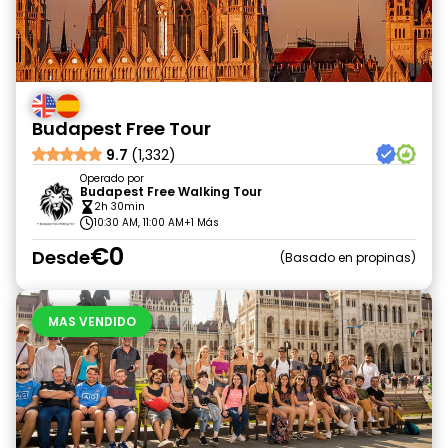
Budapest Free Tour
9.7
(1,332)
Operado por
Budapest Free Walking Tour
2h 30min
10:30 AM, 11:00 AM
+1 Más
€0
Desde
Basado en propinas
MAS VENDIDO