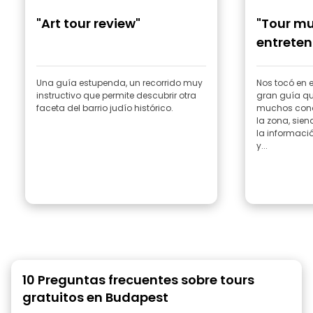
"Art tour review"
"Tour mu
entreten
Una guía estupenda, un recorrido muy
Nos tocó en e
instructivo que permite descubrir otra
gran guía q
faceta del barrio judío histórico.
muchos conoc
la zona, sie
la informac
y...
10 Preguntas frecuentes sobre tours
gratuitos en Budapest