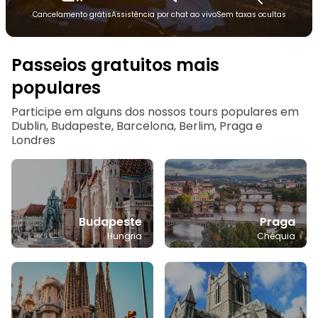
Cancelamento grátis
Assistência por chat ao vivo
Sem taxas ocultas
Passeios gratuitos mais
populares
Participe em alguns dos nossos tours populares em
Dublin, Budapeste, Barcelona, Berlim, Praga e
Londres
Budapeste
Praga
Hungria
Chéquia