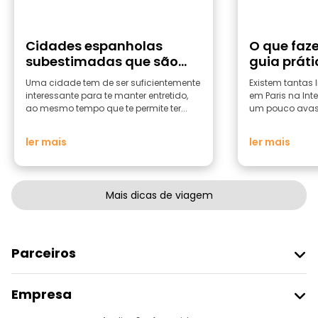
Cidades espanholas
O que faze
subestimadas que são
guia prát
excelentes pontos de
Luz
Uma cidade tem de ser suficientemente
Existem tantas l
partida para viagens
interessante para te manter entretido,
em Paris na Int
ao mesmo tempo que te permite ter...
um pouco avass
ler mais
ler mais
Mais dicas de viagem
Parceiros
Aderir Ao Freetour
Empresa
Registo Do Fornecedor