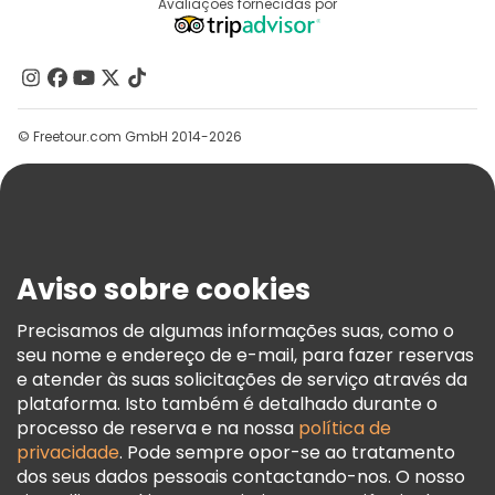
Destinos
Avaliações fornecidas por
Programa De Afiliados
Quem Somos
Contacte-Nos
Grupos
© Freetour.com GmbH 2014-2026
Ajuda
Blog
Imprensa
Segurança E Privacidade
Aviso sobre cookies
Termos E Informações Legais
Política De Cookies
Precisamos de algumas informações suas, como o
seu nome e endereço de e-mail, para fazer reservas
Freetour Prémios
e atender às suas solicitações de serviço através da
Programa De Fidelidade
plataforma. Isto também é detalhado durante o
processo de reserva e na nossa
política de
privacidade
. Pode sempre opor-se ao tratamento
dos seus dados pessoais contactando-nos. O nosso