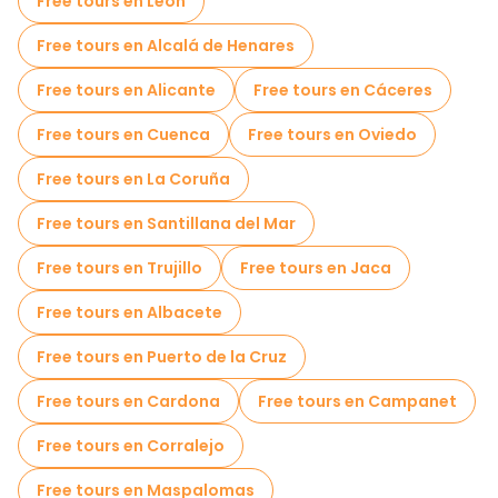
Free tours en León
Tours autoguiados en Madrid
Free tours en Alcalá de Henares
Juegos de escape en Madrid
Free tours en Alicante
Free tours en Cáceres
Tours fotográficos en Madrid
Free tours en Cuenca
Free tours en Oviedo
Free Tour Leyendas y Misterios de Madrid
Free tours en La Coruña
Museos en Madrid
Free tours en Santillana del Mar
Free tour por el casco antiguo en Madrid
Free tours en Trujillo
Free tours en Jaca
Tours para grupos pequeños en Madrid
Free tours en Albacete
Tours mercados en Madrid
Free tours en Puerto de la Cruz
Tours de degustación locales en Madrid
Free tours en Cardona
Free tours en Campanet
Tours Navideños en Madrid
Free tours en Corralejo
Free tours de un día en Madrid
Free tours en Maspalomas