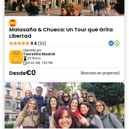
Malasaña & Chueca: Un Tour que Grita
Libertad
9.8
(53)
Operado por
Tourstilla Madrid
2h 15min
10:00 AM, 7:00 PM
€0
Desde
Basado en propinas