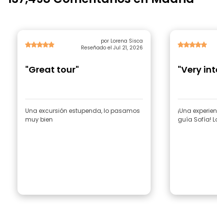
por Lorena Sisca
Reseñado el Jul 21, 2026
"Great tour"
"Very int
Una excursión estupenda, lo pasamos
¡Una experie
muy bien
guía Sofía! 