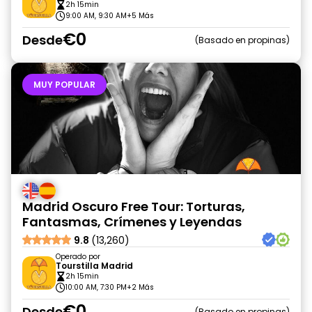
2h 15min
9:00 AM, 9:30 AM
+5 Más
€0
Desde
Basado en propinas
MUY POPULAR
Madrid Oscuro Free Tour: Torturas,
Fantasmas, Crímenes y Leyendas
9.8
(13,260)
Operado por
Tourstilla Madrid
2h 15min
10:00 AM, 7:30 PM
+2 Más
€0
Desde
Basado en propinas