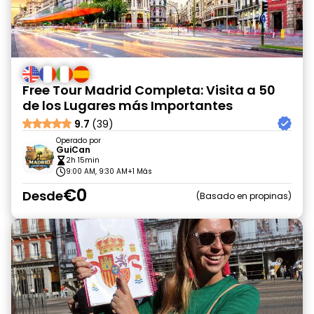
Free Tour Madrid Completa: Visita a 50
de los Lugares más Importantes
9.7
(39)
Operado por
GuiCan
2h 15min
9:00 AM, 9:30 AM
+1 Más
€0
Desde
Basado en propinas