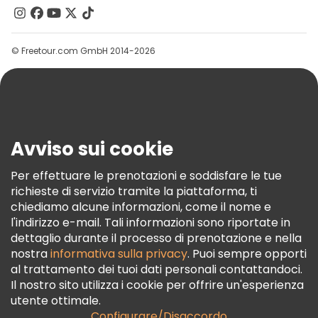
Contattaci
Gruppi
© Freetour.com GmbH 2014-2026
Aiuto
Blog
Stampa
Sicurezza E Privacy
Avviso sui cookie
Termini E Condizioni
Informativa Sui Cookie
Per effettuare le prenotazioni e soddisfare le tue
richieste di servizio tramite la piattaforma, ti
Freetour Premi
chiediamo alcune informazioni, come il nome e
Programma Di Fidelizzazione
l'indirizzo e-mail. Tali informazioni sono riportate in
dettaglio durante il processo di prenotazione e nella
nostra
informativa sulla privacy
. Puoi sempre opporti
al trattamento dei tuoi dati personali contattandoci.
Il nostro sito utilizza i cookie per offrire un'esperienza
utente ottimale.
Configurare/Disaccordo