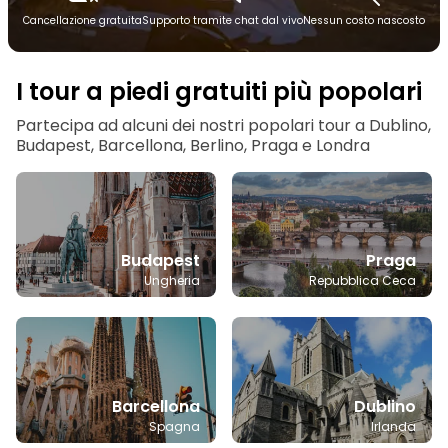
Cancellazione gratuita
Supporto tramite chat dal vivo
Nessun costo nascosto
I tour a piedi gratuiti più popolari
Partecipa ad alcuni dei nostri popolari tour a Dublino,
Budapest, Barcellona, Berlino, Praga e Londra
Budapest
Praga
Ungheria
Repubblica Ceca
Barcellona
Dublino
Spagna
Irlanda