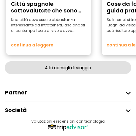
Città spagnole
Cose da fa
sottovalutate che sono
guida prat
ottime basi di partenza
delle Luci
Una città deve essere abbastanza
Su Internet si tr
per i viaggi
interessante da intrattenerti, lasciandoti
luoghi da visita
al contempo libero di vivere avve...
può risultare op
continua a leggere
continua a l
Altri consigli di viaggio
Partner
Iscriviti Al Freetour
Società
Accesso Del Fornitore
Destinazioni
Valutazioni e recensioni con tecnologia
Programma Di Affiliazione
Chi Siamo