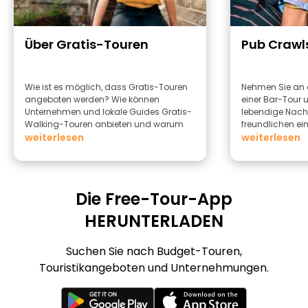
Über Gratis-Touren
Pub Crawl
Wie ist es möglich, dass Gratis-Touren
Nehmen Sie an 
angeboten werden? Wie können
einer Bar-Tour u
Unternehmen und lokale Guides Gratis-
lebendige Nac
Walking-Touren anbieten und warum
freundlichen e
sollten Sie diese anbieten?
weiterlesen
erleben.
weiterlesen
Die Free-Tour-App
HERUNTERLADEN
Suchen Sie nach Budget-Touren,
Touristikangeboten und Unternehmungen.