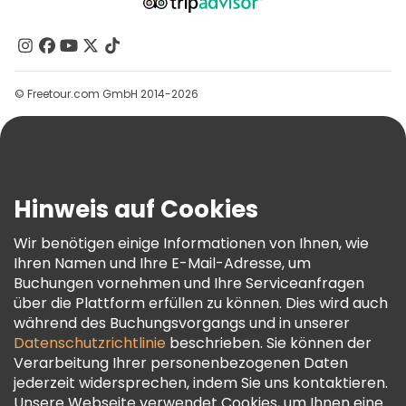
Über Uns
Kontakt
Gruppen
© Freetour.com GmbH 2014-2026
Hilfe
Blog
Presse
Sicherheit Und Datenschutz
Hinweis auf Cookies
AGB Und Rechtliches
Wir benötigen einige Informationen von Ihnen, wie
Cookie-Richtlinie
Ihren Namen und Ihre E-Mail-Adresse, um
Freetour Auszeichnungen
Buchungen vornehmen und Ihre Serviceanfragen
über die Plattform erfüllen zu können. Dies wird auch
Treueprogramm
während des Buchungsvorgangs und in unserer
Datenschutzrichtlinie
beschrieben. Sie können der
Verarbeitung Ihrer personenbezogenen Daten
jederzeit widersprechen, indem Sie uns kontaktieren.
Unsere Webseite verwendet Cookies, um Ihnen eine