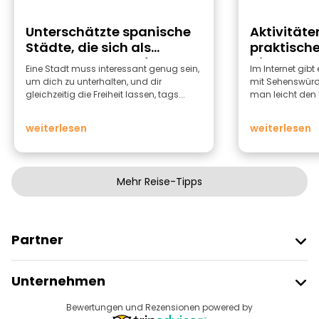
Unterschätzte spanische
Aktivitäten
Städte, die sich als
praktische
Ausgangspunkte für
die Stadt 
Eine Stadt muss interessant genug sein,
Im Internet gibt
Reisen eignen
um dich zu unterhalten, und dir
mit Sehenswürdi
gleichzeitig die Freiheit lassen, tags...
man leicht den Ü
weiterlesen
weiterlesen
Mehr Reise-Tipps
Partner
Freetour Beitreten
Unternehmen
Anbieter-Anmeldung
Reiseziele
Bewertungen und Rezensionen powered by
Affiliate-Programm