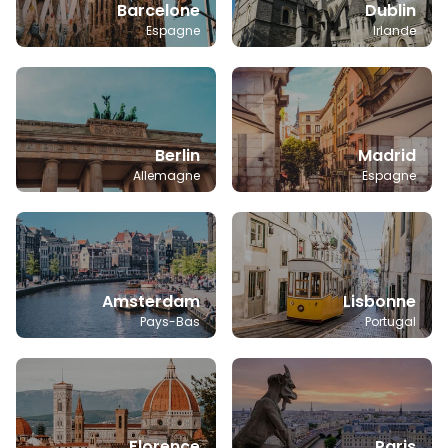
Barcelone
Dublin
Espagne
Irlande
Berlin
Madrid
Allemagne
Espagne
Amsterdam
Lisbonne
Pays-Bas
Portugal
Florence
Paris