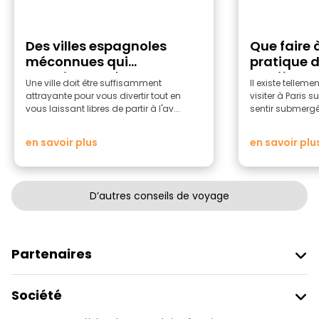
Des villes espagnoles
Que faire à
méconnues qui
pratique de
constituent d'excellents
Lumière
Une ville doit être suffisamment
Il existe telleme
points de départ pour
attrayante pour vous divertir tout en
visiter à Paris s
voyager
vous laissant libres de partir à l'av...
sentir submergé. 
en savoir plus
en savoir plu
D’autres conseils de voyage
Partenaires
Rejoindre Freetour
Société
Connexion Du Fournisseur