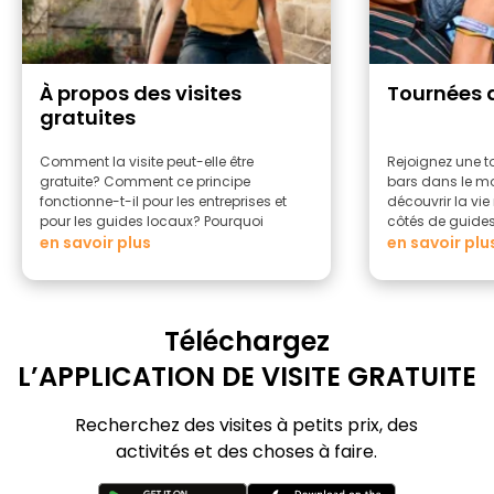
À propos des visites
Tournées 
gratuites
Comment la visite peut-elle être
Rejoignez une t
gratuite? Comment ce principe
bars dans le mo
fonctionne-t-il pour les entreprises et
découvrir la vi
pour les guides locaux? Pourquoi
côtés de guide
devriez-vous faire une visite à pied
en savoir plus
en savoir plu
gratuite?
Téléchargez
L’APPLICATION DE VISITE GRATUITE
Recherchez des visites à petits prix, des
activités et des choses à faire.