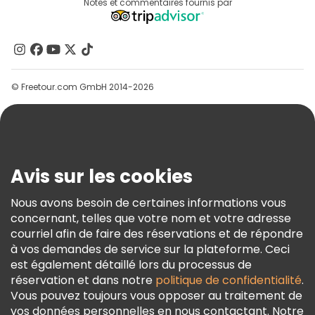
Destinations
Notes et commentaires fournis par
Programme D’affiliation
À Propos De Nous
Contactez-Nous
Groupes
© Freetour.com GmbH 2014-2026
Aide
Blog
Presse
Sécurité Et Confidentialité
Avis sur les cookies
Conditions Générales Et Mentions Légales
Nous avons besoin de certaines informations vous
Politique En Matière De Cookies
concernant, telles que votre nom et votre adresse
Freetour Prix
courriel afin de faire des réservations et de répondre
à vos demandes de service sur la plateforme. Ceci
Programme De Fidélité
est également détaillé lors du processus de
réservation et dans notre
politique de confidentialité
.
Vous pouvez toujours vous opposer au traitement de
vos données personnelles en nous contactant. Notre