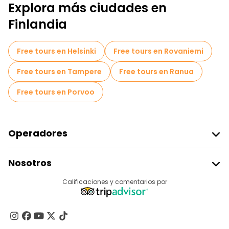
Explora más ciudades en
Finlandia
Free tours en Helsinki
Free tours en Rovaniemi
Free tours en Tampere
Free tours en Ranua
Free tours en Porvoo
Operadores
Unirse A Freetour
Nosotros
Acceder Como Proveedor
Destinos
Calificaciones y comentarios por
Programa De Afiliados
Acerca De Nosotros
Contacto