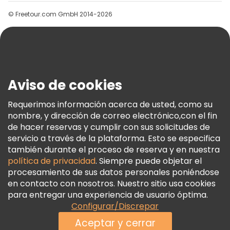
Grupos
© Freetour.com GmbH 2014-2026
Ayuda
Blog
Prensa
Seguridad Y Privacidad
Aviso de cookies
Términos E Información Legal
Política De Cookies
Requerimos información acerca de usted, como su
nombre, y dirección de correo electrónico,con el fin
Freetour Premios
de hacer reservas y cumplir con sus solicitudes de
Programa De Fidelidad
servicio a través de la plataforma. Esto se especifica
también durante el proceso de reserva y en nuestra
política de privacidad
. Siempre puede objetar el
procesamiento de sus datos personales poniéndose
en contacto con nosotros. Nuestro sitio usa cookies
para entregar una experiencia de usuario óptima.
Configurar/Discrepar
Aceptar y cerrar