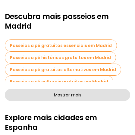
Descubra mais passeios em
Madrid
Passeios a pé gratuitos essenciais em Madrid
Passeios a pé históricos gratuitos em Madrid
Passeios a pé gratuitos alternativos em Madrid
Passeios a pé culturais gratuitos em Madrid
Passeios a pé gratuitos de arte em Madrid
Mostrar mais
Passeios a pé gratuitos para famílias em Madrid
Explore mais cidades em
Passeios de Pub Crawl em Madrid
Espanha
Atividades esportivas em Madrid