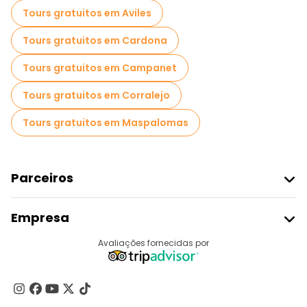
Passeios a pé noturnos gratuitos em Madrid
Tours gratuitos em Aviles
Passeios de bicicleta em Madrid
Tours gratuitos em Cardona
Passeios gastronômicos em Madrid
Tours gratuitos em Campanet
Passeios gratuitos perto Royal Palace of Madrid
Tours gratuitos em Corralejo
Passeios gratuitos perto Plaza Mayor
Tours gratuitos em Maspalomas
Passeios gratuitos perto Puerta del Sol
Parceiros
Aderir Ao Freetour
Empresa
Registo Do Fornecedor
Destinos
Avaliações fornecidas por
Programa De Afiliados
Quem Somos
Contacte-Nos