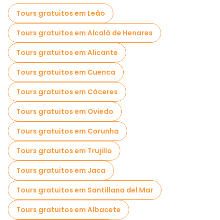
Passeios autoguiados em Madrid
Tours gratuitos em Leão
Jogos de fuga em Madrid
Tours gratuitos em Alcalá de Henares
Passeios fotográficos em Madrid
Tours gratuitos em Alicante
Visitas guiadas gratuitas a locais assustadores e lendários em Madrid
Tours gratuitos em Cuenca
Museus em Madrid
Tours gratuitos em Cáceres
Visita guiada gratuita à cidade velha Madrid
Tours gratuitos em Oviedo
Visitas para pequenos grupos em Madrid
Tours gratuitos em Corunha
Visitas ao mercado em Madrid
Tours gratuitos em Trujillo
Visitas de degustação locais em Madrid
Tours gratuitos em Jaca
Tours de Natal em Madrid
Tours gratuitos em Santillana del Mar
Passeios gratuitos de um dia em Madrid
Tours gratuitos em Albacete