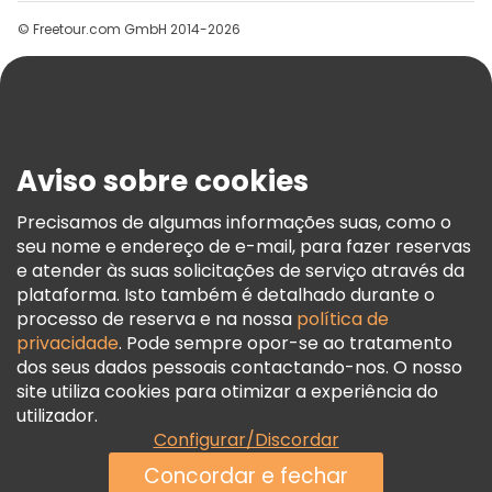
Grupos
© Freetour.com GmbH 2014-2026
Ajuda
Blog
Imprensa
Segurança E Privacidade
Aviso sobre cookies
Termos E Informações Legais
Política De Cookies
Precisamos de algumas informações suas, como o
seu nome e endereço de e-mail, para fazer reservas
Freetour Prémios
e atender às suas solicitações de serviço através da
Programa De Fidelidade
plataforma. Isto também é detalhado durante o
processo de reserva e na nossa
política de
privacidade
. Pode sempre opor-se ao tratamento
dos seus dados pessoais contactando-nos. O nosso
site utiliza cookies para otimizar a experiência do
utilizador.
Configurar/Discordar
Concordar e fechar