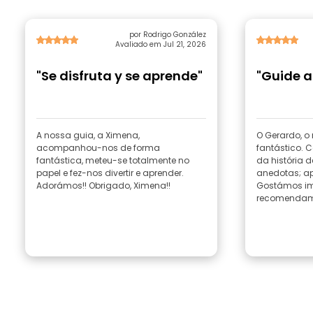
por Rodrigo González
Avaliado em Jul 21, 2026
"Se disfruta y se aprende"
"Guide a
A nossa guia, a Ximena,
O Gerardo, o
acompanhou-nos de forma
fantástico. 
fantástica, meteu-se totalmente no
da história 
papel e fez-nos divertir e aprender.
anedotas; a
Adorámos!! Obrigado, Ximena!!
Gostámos im
recomendamo