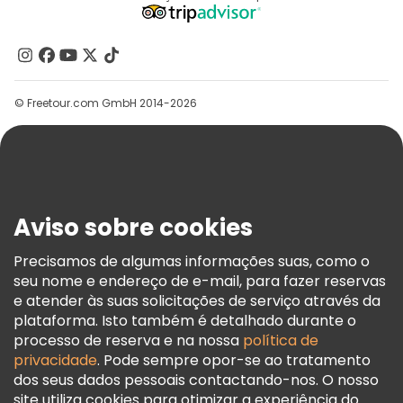
Programa De Afiliados
Quem Somos
Contacte-Nos
Grupos
© Freetour.com GmbH 2014-2026
Ajuda
Blog
Imprensa
Segurança E Privacidade
Aviso sobre cookies
Termos E Informações Legais
Política De Cookies
Precisamos de algumas informações suas, como o
seu nome e endereço de e-mail, para fazer reservas
Freetour Prémios
e atender às suas solicitações de serviço através da
Programa De Fidelidade
plataforma. Isto também é detalhado durante o
processo de reserva e na nossa
política de
privacidade
. Pode sempre opor-se ao tratamento
dos seus dados pessoais contactando-nos. O nosso
site utiliza cookies para otimizar a experiência do