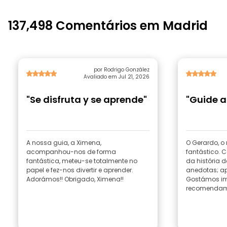
137,498 Comentários em Madrid
por Rodrigo González
Avaliado em Jul 21, 2026
"Se disfruta y se aprende"
"Guide a
A nossa guia, a Ximena,
O Gerardo, o
acompanhou-nos de forma
fantástico. 
fantástica, meteu-se totalmente no
da história 
papel e fez-nos divertir e aprender.
anedotas; a
Adorámos!! Obrigado, Ximena!!
Gostámos im
recomendamo