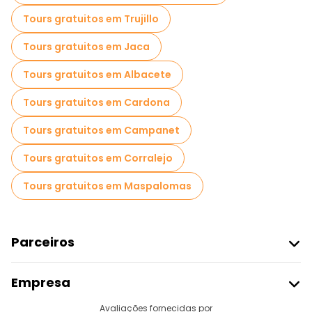
Tours de Natal em Madrid
Tours gratuitos em Trujillo
Passeios gratuitos de um dia em Madrid
Tours gratuitos em Jaca
Passeios a pé noturnos gratuitos em Madrid
Tours gratuitos em Albacete
Passeios de bicicleta em Madrid
Tours gratuitos em Cardona
Passeios gastronômicos em Madrid
Tours gratuitos em Campanet
Passeios gratuitos perto Royal Palace of Madrid
Tours gratuitos em Corralejo
Passeios gratuitos perto Plaza Mayor
Tours gratuitos em Maspalomas
Passeios gratuitos perto Puerta del Sol
Parceiros
Aderir Ao Freetour
Empresa
Registo Do Fornecedor
Destinos
Avaliações fornecidas por