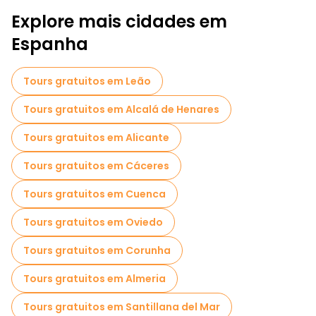
Explore mais cidades em
Passeios de Pub Crawl em Madrid
Espanha
Atividades esportivas em Madrid
Passeios autoguiados em Madrid
Tours gratuitos em Leão
Jogos de fuga em Madrid
Tours gratuitos em Alcalá de Henares
Passeios fotográficos em Madrid
Tours gratuitos em Alicante
Visitas guiadas gratuitas a locais assustadores e lendários em Madrid
Tours gratuitos em Cáceres
Museus em Madrid
Tours gratuitos em Cuenca
Visita guiada gratuita à cidade velha Madrid
Tours gratuitos em Oviedo
Visitas para pequenos grupos em Madrid
Tours gratuitos em Corunha
Visitas ao mercado em Madrid
Tours gratuitos em Almeria
Visitas de degustação locais em Madrid
Tours gratuitos em Santillana del Mar