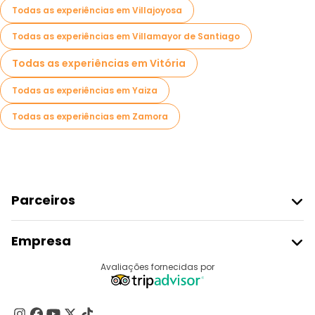
Todas as experiências em Villajoyosa
Todas as experiências em Villamayor de Santiago
Todas as experiências em Vitória
Todas as experiências em Yaiza
Todas as experiências em Zamora
Parceiros
Aderir Ao Freetour
Empresa
Registo Do Fornecedor
Destinos
Avaliações fornecidas por
Programa De Afiliados
Quem Somos
Contacte-Nos