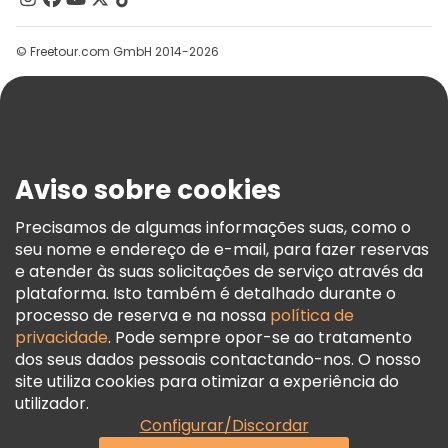
Grupos
© Freetour.com GmbH 2014-2026
Ajuda
Blog
Imprensa
Segurança E Privacidade
Aviso sobre cookies
Termos E Informações Legais
Política De Cookies
Precisamos de algumas informações suas, como o
seu nome e endereço de e-mail, para fazer reservas
Freetour Prémios
e atender às suas solicitações de serviço através da
Programa De Fidelidade
plataforma. Isto também é detalhado durante o
processo de reserva e na nossa
política de
privacidade
. Pode sempre opor-se ao tratamento
dos seus dados pessoais contactando-nos. O nosso
site utiliza cookies para otimizar a experiência do
utilizador.
Configurar/Discordar