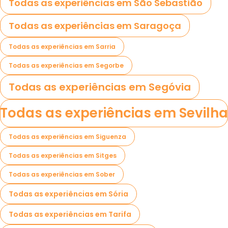
Todas as experiências em São Sebastião
Todas as experiências em Saragoça
Todas as experiências em Sarria
Todas as experiências em Segorbe
Todas as experiências em Segóvia
Todas as experiências em Sevilha
Todas as experiências em Siguenza
Todas as experiências em Sitges
Todas as experiências em Sober
Todas as experiências em Sória
Todas as experiências em Tarifa