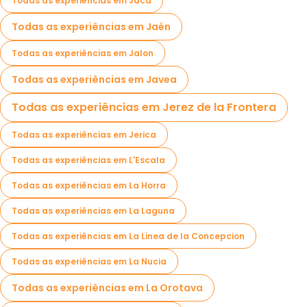
Todas as experiências em Jaca
Todas as experiências em Jaén
Todas as experiências em Jalon
Todas as experiências em Javea
Todas as experiências em Jerez de la Frontera
Todas as experiências em Jerica
Todas as experiências em L'Escala
Todas as experiências em La Horra
Todas as experiências em La Laguna
Todas as experiências em La Linea de la Concepcion
Todas as experiências em La Nucia
Todas as experiências em La Orotava