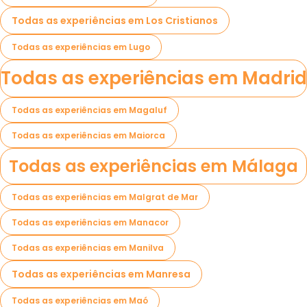
Todas as experiências em Los Cristianos
Todas as experiências em Lugo
Todas as experiências em Madrid
Todas as experiências em Magaluf
Todas as experiências em Maiorca
Todas as experiências em Málaga
Todas as experiências em Malgrat de Mar
Todas as experiências em Manacor
Todas as experiências em Manilva
Todas as experiências em Manresa
Todas as experiências em Maó