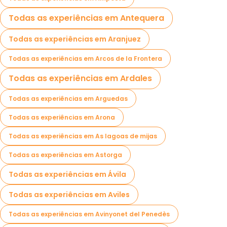
Todas as experiências em Antequera
Todas as experiências em Aranjuez
Todas as experiências em Arcos de la Frontera
Todas as experiências em Ardales
Todas as experiências em Arguedas
Todas as experiências em Arona
Todas as experiências em As lagoas de mijas
Todas as experiências em Astorga
Todas as experiências em Ávila
Todas as experiências em Aviles
Todas as experiências em Avinyonet del Penedès