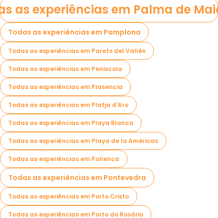
as as experiências em Palma de Mai
Todas as experiências em Pamplona
Todas as experiências em Parets del Vallès
Todas as experiências em Peniscola
Todas as experiências em Plasencia
Todas as experiências em Platja d'Aro
Todas as experiências em Playa Blanca
Todas as experiências em Playa de la Américas
Todas as experiências em Pollenca
Todas as experiências em Pontevedra
Todas as experiências em Porto Cristo
Todas as experiências em Porto do Rosário