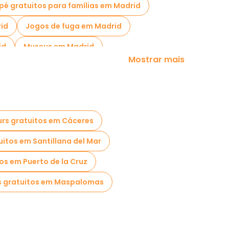
 pé gratuitos para famílias em Madrid
id
Jogos de fuga em Madrid
id
Museus em Madrid
Mostrar mais
 mercado em Madrid
m Madrid
icos em Madrid
rs gratuitos em Cáceres
atuitos perto Puerta del Sol
uitos em Santillana del Mar
os em Puerto de la Cruz
s gratuitos em Maspalomas