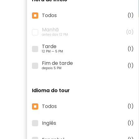
Todos
(1)
Manhã
(0)
antes das 12 PM
Tarde
(1)
12 PM — 5 PM
Fim de tarde
(1)
depois 5 PM
Idioma do tour
Todos
(1)
Inglês
(1)