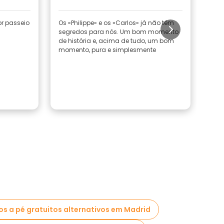
or passeio
Os «Philippe» e os «Carlos» já não têm
Graç
segredos para nós. Um bom momento
pass
de história e, acima de tudo, um bom
envo
momento, pura e simplesmente
pas
ver
dive
os a pé gratuitos alternativos em Madrid