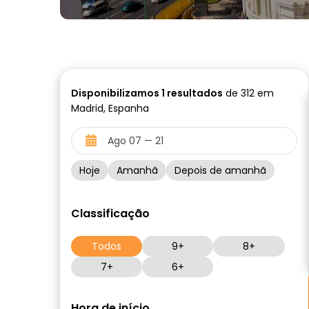
Disponibilizamos
1
resultados
de 312 em
Madrid, Espanha
Hoje
Amanhã
Depois de amanhã
Classificação
Todos
9+
8+
7+
6+
Hora de início