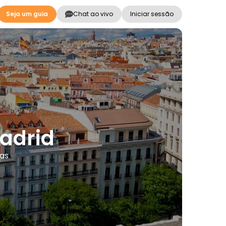
Seja um guia
Chat ao vivo
Iniciar sessão
Madrid
mas