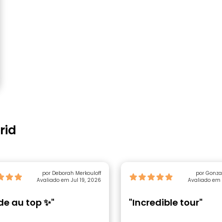
rid
por Deborah Merkouloff
por Gonza
Avaliado em Jul 19, 2026
Avaliado em 
de au top ✨"
"Incredible tour"