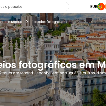
EUR
urs em Madrid
Passeios fotográficos
ios fotográficos em 
2 tours em Madrid, Espanha, em português e outros idio