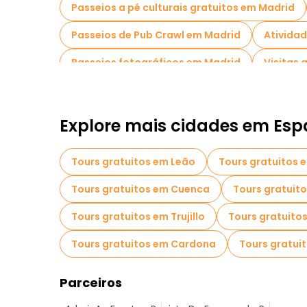
Passeios a pé culturais gratuitos em Madrid
Passeios de Pub Crawl em Madrid
Ativida
Passeios fotográficos em Madrid
Visitas 
Visita guiada gratuita à cidade velha Madrid
Visitas de degustação locais em Madrid
T
Explore mais cidades em Es
Passeios a pé noturnos gratuitos em Madrid
Tours gratuitos em Leão
Tours gratuitos 
Passeios gratuitos perto Royal Palace of Madr
Tours gratuitos em Cuenca
Tours gratuit
Tours gratuitos em Trujillo
Tours gratuito
Tours gratuitos em Cardona
Tours gratu
Parceiros