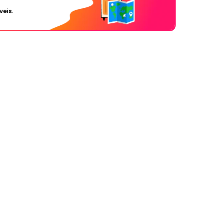
veis.