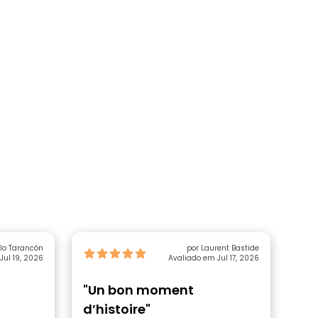
lo Tarancón
por Laurent Bastide
Jul 19, 2026
Avaliado em Jul 17, 2026
"Un bon moment
"To
d’histoire"
st