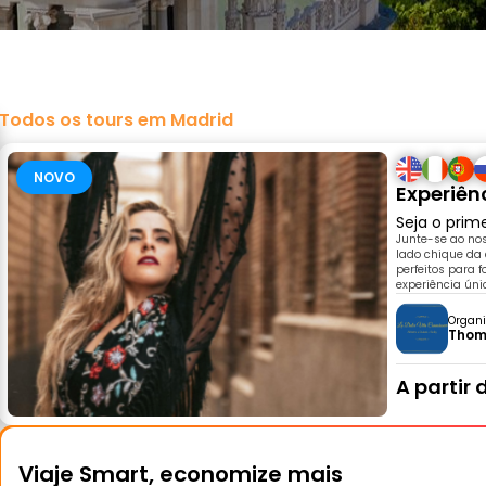
Todos os tours em Madrid
NOVO
Experiên
Seja o prim
Junte-se ao no
lado chique da 
perfeitos para 
experiência úni
Organi
Thom
A partir 
Viaje Smart, economize mais