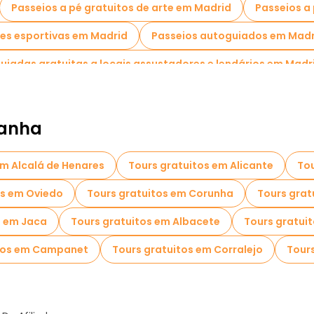
Passeios a pé gratuitos de arte em Madrid
Passeios a
des esportivas em Madrid
Passeios autoguiados em Madr
guiadas gratuitas a locais assustadores e lendários em Madr
Visitas para pequenos grupos em Madrid
Visitas ao
ours de Natal em Madrid
Passeios gratuitos de um dia e
panha
Passeios de bicicleta em Madrid
Passeios gastronôm
em Alcalá de Henares
Tours gratuitos em Alicante
Tou
id
Passeios gratuitos perto Plaza Mayor
Passeios gr
os em Oviedo
Tours gratuitos em Corunha
Tours grat
s em Jaca
Tours gratuitos em Albacete
Tours gratuit
itos em Campanet
Tours gratuitos em Corralejo
Tour