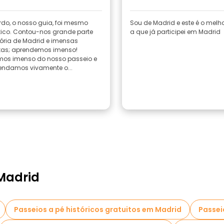
rdo, o nosso guia, foi mesmo
Sou de Madrid e este é o melh
tico. Contou-nos grande parte
a que já participei em Madrid
tória de Madrid e imensas
as; aprendemos imenso!
os imenso do nosso passeio e
ndamos vivamente o...
Madrid
Passeios a pé históricos gratuitos em Madrid
Passei