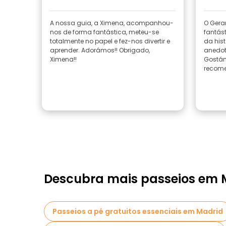
A nossa guia, a Ximena, acompanhou-
O Gera
nos de forma fantástica, meteu-se
fantás
totalmente no papel e fez-nos divertir e
da his
aprender. Adorámos!! Obrigado,
anedot
Ximena!!
Gostám
recome
Descubra mais passeios em 
Passeios a pé gratuitos essenciais em Madrid