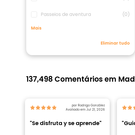
Passeios de aventura
(0)
Mais
Eliminar tudo
137,498 Comentários em Mad
por Rodrigo González
Avaliado em Jul 21, 2026
"Se disfruta y se aprende"
"Gui