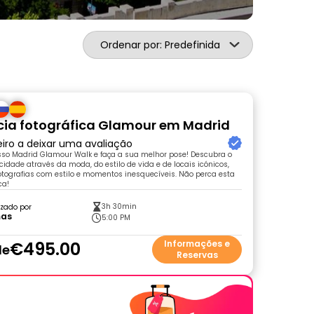
Ordenar por: Predefinida
cia fotográfica Glamour em Madrid
eiro a deixar uma avaliação
sso Madrid Glamour Walk e faça a sua melhor pose! Descubra o
cidade através da moda, do estilo de vida e de locais icónicos,
fotografias com estilo e momentos inesquecíveis. Não perca esta
ca!
3h 30min
zado por
as
5:00 PM
€495.00
Informações e
de
Reservas