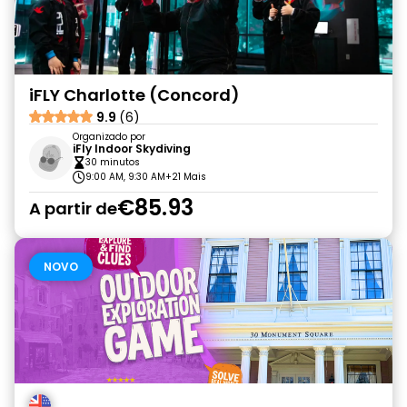
iFLY Charlotte (Concord)
9.9
(6)
Organizado por
iFly Indoor Skydiving
30 minutos
9:00 AM, 9:30 AM
+21 Mais
€85.93
A partir de
NOVO