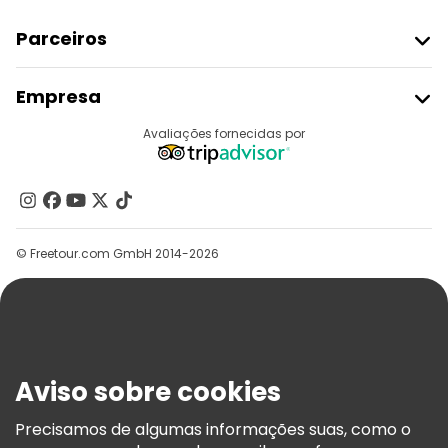
Parceiros
Aderir Ao Freetour
Empresa
Registo Do Fornecedor
Destinos
Avaliações fornecidas por
Programa De Afiliados
Quem Somos
Contacte-Nos
Grupos
© Freetour.com GmbH 2014-2026
Ajuda
Blog
Imprensa
Segurança E Privacidade
Aviso sobre cookies
Termos E Informações Legais
Política De Cookies
Precisamos de algumas informações suas, como o