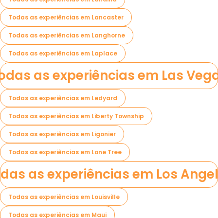
Todas as experiências em Lancaster
Todas as experiências em Langhorne
Todas as experiências em Laplace
odas as experiências em Las Veg
Todas as experiências em Ledyard
Todas as experiências em Liberty Township
Todas as experiências em Ligonier
Todas as experiências em Lone Tree
das as experiências em Los Ange
Todas as experiências em Louisville
Todas as experiências em Maui