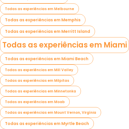
Todas as experiências em Melbourne
Todas as experiências em Memphis
Todas as experiências em Merritt Island
Todas as experiências em Miami
Todas as experiências em Miami Beach
Todas as experiências em Mill Valley
Todas as experiências em Milpitas
Todas as experiências em Minnetonka
Todas as experiências em Moab
Todas as experiências em Mount Vernon, Virgínia
Todas as experiências em Myrtle Beach