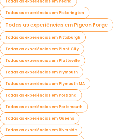
Todas as experiências em Peoria
Todas as experiências em Pickerington
Todas as experiências em Pigeon Forge
Todas as experiências em Pittsburgh
Todas as experiências em Plant City
Todas as experiências em Platteville
Todas as experiências em Plymouth
Todas as experiências em Plymouth MA
Todas as experiências em Portland
Todas as experiências em Portsmouth
Todas as experiências em Queens
Todas as experiências em Riverside