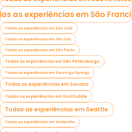
as as experiências em São Franc
Todas as experiências em São José
Todas as experiências em São Luís
Todas as experiências em São Paulo
Todas as experiências em São Petersburgo
Todas as experiências em Saratoga Springs
Todas as experiências em Savana
Todas as experiências em Scottsdale
Todas as experiências em Seattle
Todas as experiências em Sevierville