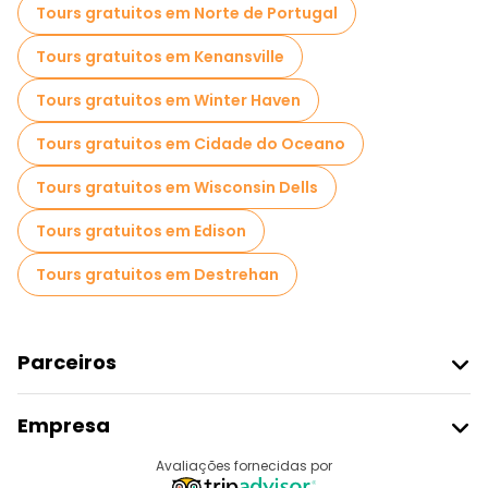
Tours gratuitos em Norte de Portugal
Tours gratuitos em Kenansville
Tours gratuitos em Winter Haven
Tours gratuitos em Cidade do Oceano
Tours gratuitos em Wisconsin Dells
Tours gratuitos em Edison
Tours gratuitos em Destrehan
Parceiros
Aderir Ao Freetour
Empresa
Registo Do Fornecedor
Destinos
Avaliações fornecidas por
Programa De Afiliados