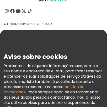
Quem Somos
Contacte-Nos
Grupos
© Freetour.com GmbH 2014-2026
Ajuda
Blog
Imprensa
Segurança E Privacidade
Aviso sobre cookies
Termos E Informações Legais
Política De Cookies
Precisamos de algumas informações suas, como o
seu nome e endereço de e-mail, para fazer reservas
Freetour Prémios
e atender às suas solicitações de serviço através da
Programa De Fidelidade
plataforma. Isto também é detalhado durante o
processo de reserva e na nossa
política de
privacidade
. Pode sempre opor-se ao tratamento
dos seus dados pessoais contactando-nos. O nosso
site utiliza cookies para otimizar a experiência do