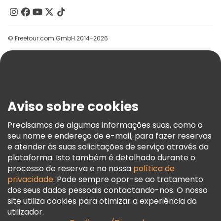
Contacte-Nos
Grupos
© Freetour.com GmbH 2014-2026
Ajuda
Blog
Imprensa
Segurança E Privacidade
Aviso sobre cookies
Termos E Informações Legais
Política De Cookies
Precisamos de algumas informações suas, como o
seu nome e endereço de e-mail, para fazer reservas
Freetour Prémios
e atender às suas solicitações de serviço através da
Programa De Fidelidade
plataforma. Isto também é detalhado durante o
processo de reserva e na nossa
política de
privacidade
. Pode sempre opor-se ao tratamento
dos seus dados pessoais contactando-nos. O nosso
site utiliza cookies para otimizar a experiência do
utilizador.