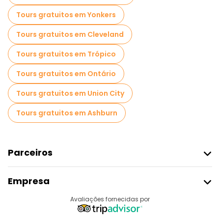
Tours gratuitos em Yonkers
Tours gratuitos em Cleveland
Tours gratuitos em Trópico
Tours gratuitos em Ontário
Tours gratuitos em Union City
Tours gratuitos em Ashburn
Parceiros
Aderir Ao Freetour
Empresa
Registo Do Fornecedor
Destinos
Avaliações fornecidas por
Programa De Afiliados
Quem Somos