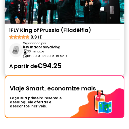
iFLY King of Prussia (Filadélfia)
9.9
(1)
Organizado por
iFly Indoor Skydiving
30 minutos
10:00 AM, 10:30 AM
+19 Mais
€94.25
A partir de
Viaje Smart, economize mais
Faça sua primeira reserva e
desbloqueie ofertas e
descontos incríveis.