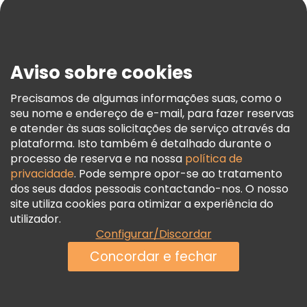
Blog
Imprensa
Segurança E Privacidade
Aviso sobre cookies
Termos E Informações Legais
Política De Cookies
Precisamos de algumas informações suas, como o
seu nome e endereço de e-mail, para fazer reservas
Freetour Prémios
e atender às suas solicitações de serviço através da
Programa De Fidelidade
plataforma. Isto também é detalhado durante o
processo de reserva e na nossa
política de
privacidade
. Pode sempre opor-se ao tratamento
dos seus dados pessoais contactando-nos. O nosso
site utiliza cookies para otimizar a experiência do
utilizador.
Configurar/Discordar
Concordar e fechar