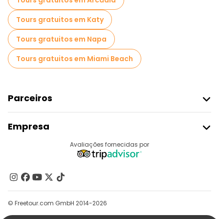
Tours gratuitos em Arcádia
Tours gratuitos em Katy
Tours gratuitos em Napa
Tours gratuitos em Miami Beach
Parceiros
Aderir Ao Freetour
Empresa
Registo Do Fornecedor
Destinos
Avaliações fornecidas por
Programa De Afiliados
Quem Somos
Contacte-Nos
Grupos
© Freetour.com GmbH 2014-2026
Ajuda