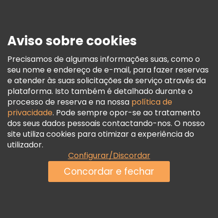
Imprensa
Segurança E Privacidade
Aviso sobre cookies
Termos E Informações Legais
Política De Cookies
Precisamos de algumas informações suas, como o
seu nome e endereço de e-mail, para fazer reservas
Freetour Prémios
e atender às suas solicitações de serviço através da
Programa De Fidelidade
plataforma. Isto também é detalhado durante o
processo de reserva e na nossa
política de
privacidade
. Pode sempre opor-se ao tratamento
dos seus dados pessoais contactando-nos. O nosso
site utiliza cookies para otimizar a experiência do
utilizador.
Configurar/Discordar
Concordar e fechar