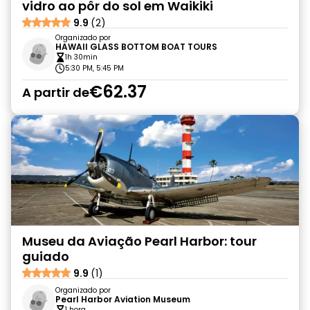
vidro ao pôr do sol em Waikiki
9.9
(2)
Organizado por
HAWAII GLASS BOTTOM BOAT TOURS
1h 30min
5:30 PM, 5:45 PM
€62.37
A partir de
Museu da Aviação Pearl Harbor: tour
guiado
9.9
(1)
Organizado por
Pearl Harbor Aviation Museum
1 hora