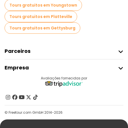
Tours gratuitos em Youngstown
Tours gratuitos em Platteville
Tours gratuitos em Gettysburg
Parceiros
Aderir Ao Freetour
Empresa
Registo Do Fornecedor
Destinos
Avaliações fornecidas por
Programa De Afiliados
Quem Somos
Contacte-Nos
Grupos
© Freetour.com GmbH 2014-2026
Ajuda
Blog