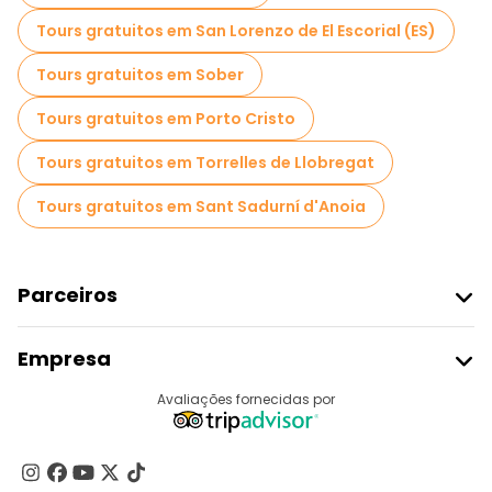
Passeios gratuitos de um dia em Barcelona
Tours gratuitos em San Lorenzo de El Escorial (ES)
Passeios a pé noturnos gratuitos em Barcelona
Tours gratuitos em Sober
Passeios de bicicleta em Barcelona
Tours gratuitos em Porto Cristo
Passeios gastronômicos em Barcelona
Tours gratuitos em Torrelles de Llobregat
Passeios gratuitos perto La Sagrada Familia
Tours gratuitos em Sant Sadurní d'Anoia
Passeios gratuitos perto Cathedral of Barcelona
Passeios gratuitos perto Pont del Bisbe
Parceiros
Aderir Ao Freetour
Empresa
Registo Do Fornecedor
Destinos
Avaliações fornecidas por
Programa De Afiliados
Quem Somos
Contacte-Nos