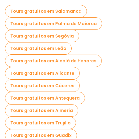
Visitas gratuitas a Gaudí e ao Modernismo em Barcelona
Tours gratuitos em Salamanca
Passeios autoguiados em Barcelona
Tours gratuitos em Palma de Maiorca
Jogos de fuga em Barcelona
Tours gratuitos em Segóvia
Passeios fotográficos em Barcelona
Tours gratuitos em Leão
Cruzeiros em Barcelona
Tours gratuitos em Alcalá de Henares
Visitas guiadas gratuitas a locais assustadores e lendários em Barcelona
Tours gratuitos em Alicante
Museus em Barcelona
Tours gratuitos em Cáceres
Visitas guiadas gratuitas ao graffiti em Barcelona
Tours gratuitos em Antequera
Visita guiada gratuita à cidade velha Barcelona
Tours gratuitos em Almeria
Visitas ao mercado em Barcelona
Tours gratuitos em Trujillo
Visitas de degustação locais em Barcelona
Tours gratuitos em Guadix