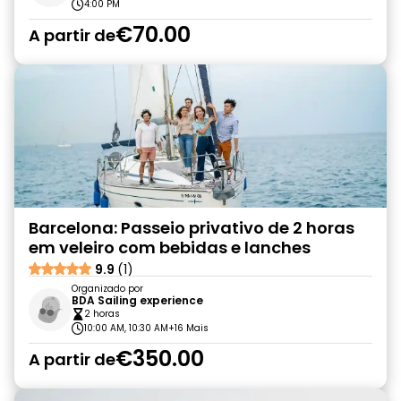
4:00 PM
€70.00
A partir de
Barcelona: Passeio privativo de 2 horas
em veleiro com bebidas e lanches
9.9
(1)
Organizado por
BDA Sailing experience
2 horas
10:00 AM, 10:30 AM
+16 Mais
€350.00
A partir de