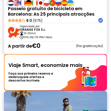
Passeio gratuito de bicicleta em
Barcelona: As 25 principais atracções
8.0
(675)
Organizado por
ORANGE FOX S.L.
2h 30min
10:15 AM, 1:15 PM
+1 Mais
€0
A partir de
Por gratificação
Viaje Smart, economize mais
Faça sua primeira reserva e
desbloqueie ofertas e
descontos incríveis.