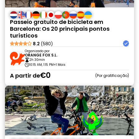
Passeio gratuito de bicicleta em
Barcelona: Os 20 principais pontos
turísticos
8.2
(580)
Organizado por
ORANGE FOX S.L.
2h 30min
10:15 AM, 1:15 PM
+1 Mais
€0
A partir de
Por gratificação