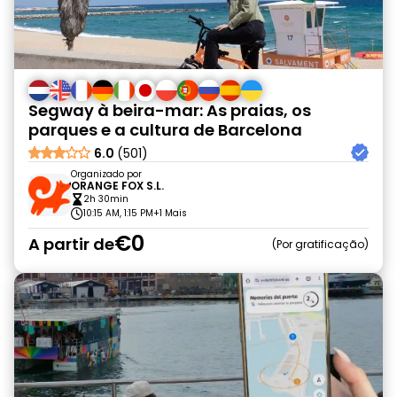
Segway à beira-mar: As praias, os
parques e a cultura de Barcelona
6.0
(501)
Organizado por
ORANGE FOX S.L.
2h 30min
10:15 AM, 1:15 PM
+1 Mais
€0
A partir de
Por gratificação