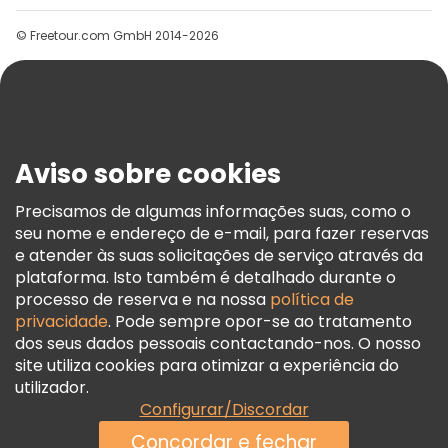
Grupos
© Freetour.com GmbH 2014-2026
Ajuda
Blog
Imprensa
Segurança E Privacidade
Aviso sobre cookies
Termos E Informações Legais
Política De Cookies
Precisamos de algumas informações suas, como o
seu nome e endereço de e-mail, para fazer reservas
Freetour Prémios
e atender às suas solicitações de serviço através da
Programa De Fidelidade
plataforma. Isto também é detalhado durante o
processo de reserva e na nossa
política de
privacidade
. Pode sempre opor-se ao tratamento
dos seus dados pessoais contactando-nos. O nosso
site utiliza cookies para otimizar a experiência do
utilizador.
Configurar/Discordar
Concordar e fechar