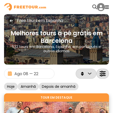
Free tours em Espanha
Melhores tours a pé grátis em
Barcelona
532 tours em Barcelona, Espanha, em português e
outros idiomas
Hoje
Amanhã
Depois de amanhã
TOUR EM DESTAQUE