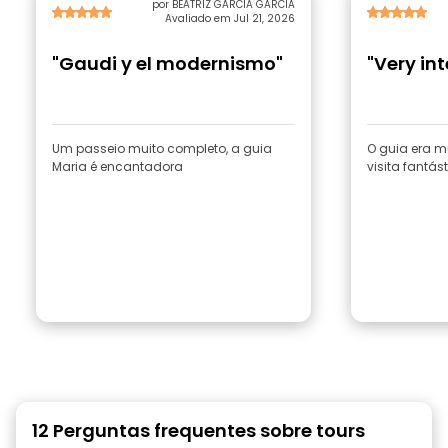
por BEATRIZ GARCIA GARCIA
Avaliado em Jul 21, 2026
"Gaudi y el modernismo"
"Very int
Um passeio muito completo, a guia
O guia era mu
Maria é encantadora
visita fantást
12 Perguntas frequentes sobre tours