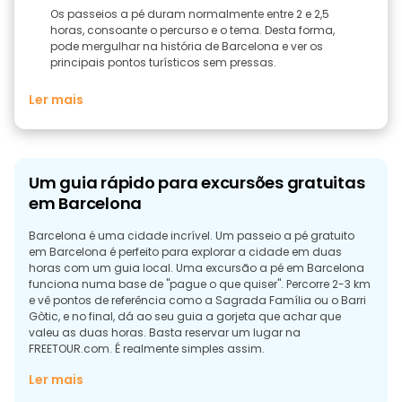
Os passeios a pé duram normalmente entre 2 e 2,5
horas, consoante o percurso e o tema. Desta forma,
pode mergulhar na história de Barcelona e ver os
principais pontos turísticos sem pressas.
Ler mais
Um guia rápido para excursões gratuitas
em Barcelona
Barcelona é uma cidade incrível. Um passeio a pé gratuito
em Barcelona é perfeito para explorar a cidade em duas
horas com um guia local. Uma excursão a pé em Barcelona
funciona numa base de "pague o que quiser". Percorre 2-3 km
e vê pontos de referência como a Sagrada Família ou o Barri
Gòtic, e no final, dá ao seu guia a gorjeta que achar que
valeu as duas horas. Basta reservar um lugar na
FREETOUR.com. É realmente simples assim.
Porquê andar com um guia local?
Ler mais