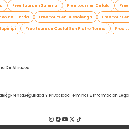
la
Free tours en Salerno
Free tours en Cefalu
Free
uovo del Garda
Free tours en Bussolengo
Free tours e
tupinigi
Free tours en Castel San Pietro Terme
Free t
a De Afiliados
a
Blog
Prensa
Seguridad Y Privacidad
Términos E Información Lega