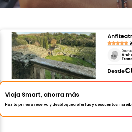
Anfiteat
9
Opera
Arche
Fran
€
Desde
Viaja Smart, ahorra más
Haz tu primera reserva y desbloquea ofertas y descuentos increíb