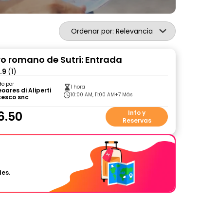
Ordenar por: Relevancia
ro romano de Sutri: Entrada
.9
(1)
do por
1 hora
oares di Aliperti
10:00 AM, 11:00 AM
+7 Más
cesco snc
6.50
Info y
Reservas
les.