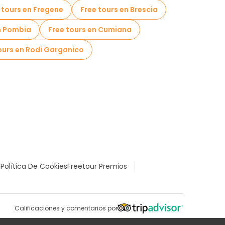
 tours en Fregene
Free tours en Brescia
n Pombia
Free tours en Cumiana
ours en Rodi Garganico
l
Política De Cookies
Freetour Premios
Calificaciones y comentarios por