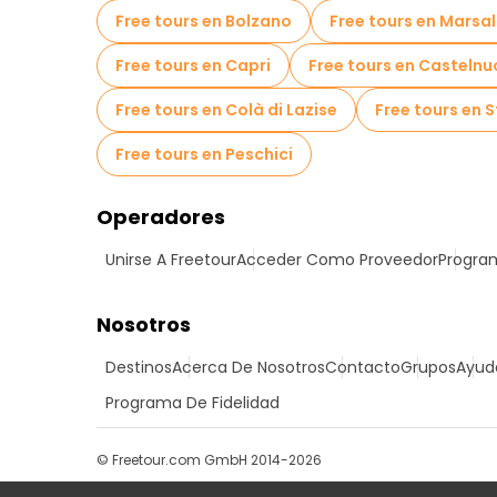
Free tours en Bolzano
Free tours en Marsa
Free tours en Capri
Free tours en Casteln
Free tours en Colà di Lazise
Free tours en S
Free tours en Peschici
Operadores
Unirse A Freetour
Acceder Como Proveedor
Program
Nosotros
Destinos
Acerca De Nosotros
Contacto
Grupos
Ayud
Programa De Fidelidad
© Freetour.com GmbH 2014-2026