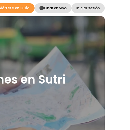
iértete en Guía
Chat en vivo
Iniciar sesión
nes en Sutri