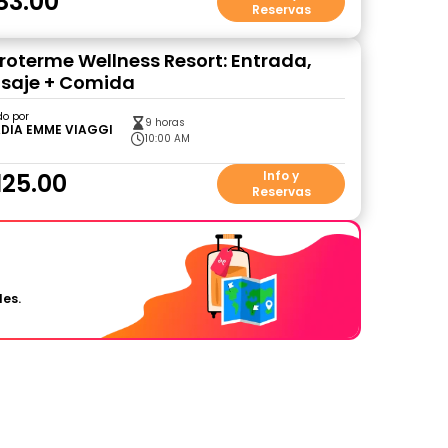
83.00
Reservas
roterme Wellness Resort: Entrada,
asaje + Comida
do por
9 horas
DIA EMME VIAGGI
10:00 AM
125.00
Info y
Reservas
les.