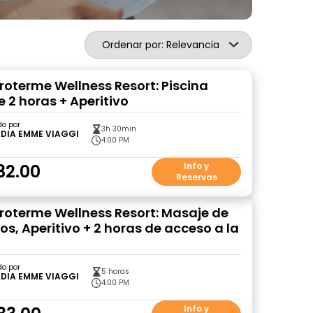
Ordenar por: Relevancia
roterme Wellness Resort: Piscina
 2 horas + Aperitivo
do por
3h 30min
DIA EMME VIAGGI
4:00 PM
32.00
Info y
Reservas
roterme Wellness Resort: Masaje de
os, Aperitivo + 2 horas de acceso a la
do por
5 horas
DIA EMME VIAGGI
4:00 PM
Info y