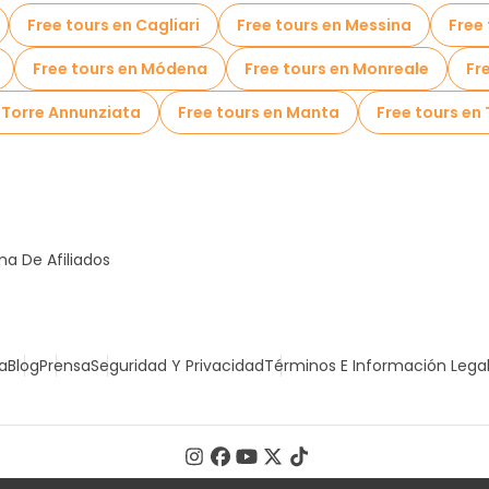
Free tours en Cagliari
Free tours en Messina
Free
Free tours en Módena
Free tours en Monreale
Fr
n Torre Annunziata
Free tours en Manta
Free tours en 
a De Afiliados
a
Blog
Prensa
Seguridad Y Privacidad
Términos E Información Lega