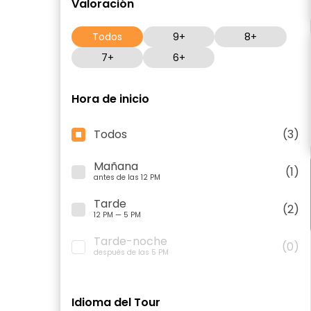
Valoración
Todos
9+
8+
7+
6+
Hora de inicio
Todos
(3)
Mañana
(1)
antes de las 12 PM
Tarde
(2)
12 PM — 5 PM
Tarde-noche
(0)
después de las 5 PM
Idioma del Tour