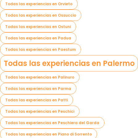
Todas las experiencias en Orvieto
Todas las experiencias en Ossuccio
Todas las experiencias en Ostuni
Todas las experiencias en Padua
Todas las experiencias en Paestum
Todas las experiencias en Palermo
Todas las experiencias en Palinuro
Todas las experiencias en Parma
Todas las experiencias en Patti
Todas las experiencias en Peschici
Todas las experiencias en Peschiera del Garda
Todas las experiencias en Piano di Sorrento