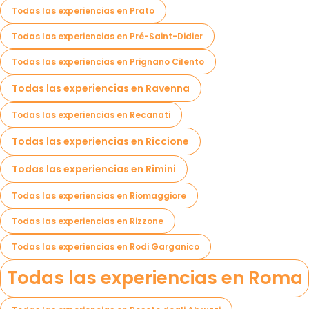
Todas las experiencias en Prato
Todas las experiencias en Pré-Saint-Didier
Todas las experiencias en Prignano Cilento
Todas las experiencias en Ravenna
Todas las experiencias en Recanati
Todas las experiencias en Riccione
Todas las experiencias en Rimini
Todas las experiencias en Riomaggiore
Todas las experiencias en Rizzone
Todas las experiencias en Rodi Garganico
Todas las experiencias en Roma