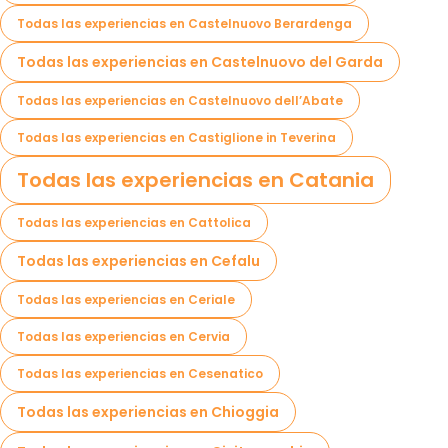
Todas las experiencias en Castelnuovo Berardenga
Todas las experiencias en Castelnuovo del Garda
Todas las experiencias en Castelnuovo dell’Abate
Todas las experiencias en Castiglione in Teverina
Todas las experiencias en Catania
Todas las experiencias en Cattolica
Todas las experiencias en Cefalu
Todas las experiencias en Ceriale
Todas las experiencias en Cervia
Todas las experiencias en Cesenatico
Todas las experiencias en Chioggia