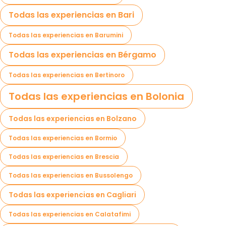
Todas las experiencias en Bari
Todas las experiencias en Barumini
Todas las experiencias en Bérgamo
Todas las experiencias en Bertinoro
Todas las experiencias en Bolonia
Todas las experiencias en Bolzano
Todas las experiencias en Bormio
Todas las experiencias en Brescia
Todas las experiencias en Bussolengo
Todas las experiencias en Cagliari
Todas las experiencias en Calatafimi