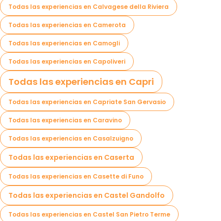
Todas las experiencias en Calvagese della Riviera
Todas las experiencias en Camerota
Todas las experiencias en Camogli
Todas las experiencias en Capoliveri
Todas las experiencias en Capri
Todas las experiencias en Capriate San Gervasio
Todas las experiencias en Caravino
Todas las experiencias en Casalzuigno
Todas las experiencias en Caserta
Todas las experiencias en Casette di Funo
Todas las experiencias en Castel Gandolfo
Todas las experiencias en Castel San Pietro Terme