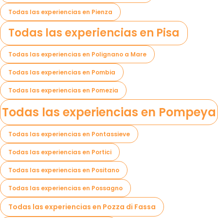
Todas las experiencias en Pienza
Todas las experiencias en Pisa
Todas las experiencias en Polignano a Mare
Todas las experiencias en Pombia
Todas las experiencias en Pomezia
Todas las experiencias en Pompeya
Todas las experiencias en Pontassieve
Todas las experiencias en Portici
Todas las experiencias en Positano
Todas las experiencias en Possagno
Todas las experiencias en Pozza di Fassa