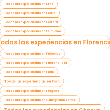
Todas las experiencias en Etna
Todas las experiencias en Feltre
Todas las experiencias en Ferrara
Todas las experiencias en Fiumicino
Todas las experiencias en Florenci
Todas las experiencias en Follonica
Todas las experiencias en Fontanellato
Todas las experiencias en Forio
Todas las experiencias en Forli
Todas las experiencias en Fregene
Todas las experiencias en Galzignano Terme