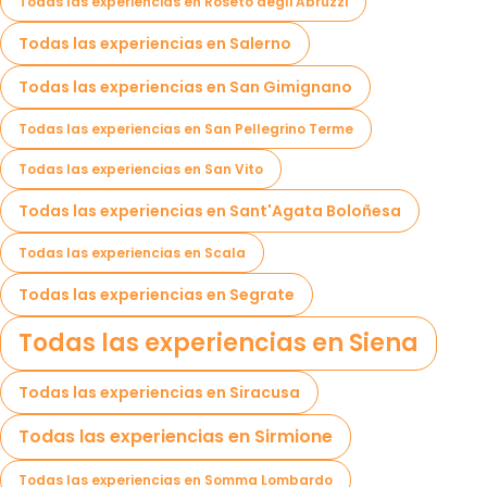
Todas las experiencias en Roseto degli Abruzzi
Todas las experiencias en Salerno
Todas las experiencias en San Gimignano
Todas las experiencias en San Pellegrino Terme
Todas las experiencias en San Vito
Todas las experiencias en Sant'Agata Boloñesa
Todas las experiencias en Scala
Todas las experiencias en Segrate
Todas las experiencias en Siena
Todas las experiencias en Siracusa
Todas las experiencias en Sirmione
Todas las experiencias en Somma Lombardo