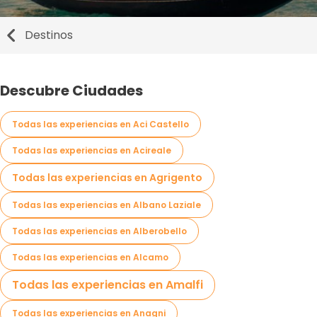
Destinos
Descubre Ciudades
Todas las experiencias en Aci Castello
Todas las experiencias en Acireale
Todas las experiencias en Agrigento
Todas las experiencias en Albano Laziale
Todas las experiencias en Alberobello
Todas las experiencias en Alcamo
Todas las experiencias en Amalfi
Todas las experiencias en Anagni