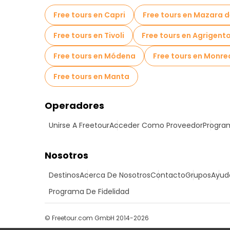
Free tours en Capri
Free tours en Mazara d
Free tours en Tivoli
Free tours en Agrigent
Free tours en Módena
Free tours en Monre
Free tours en Manta
Operadores
Unirse A Freetour
Acceder Como Proveedor
Program
Nosotros
Destinos
Acerca De Nosotros
Contacto
Grupos
Ayud
Programa De Fidelidad
© Freetour.com GmbH 2014-2026