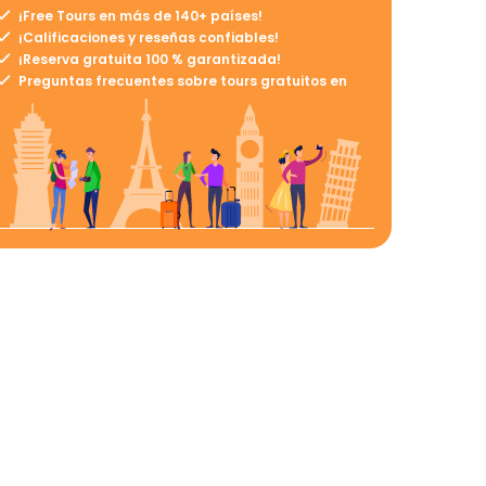
¡Free Tours en más de 140+ países!
¡Calificaciones y reseñas confiables!
¡Reserva gratuita 100 % garantizada!
Preguntas frecuentes sobre tours gratuitos en