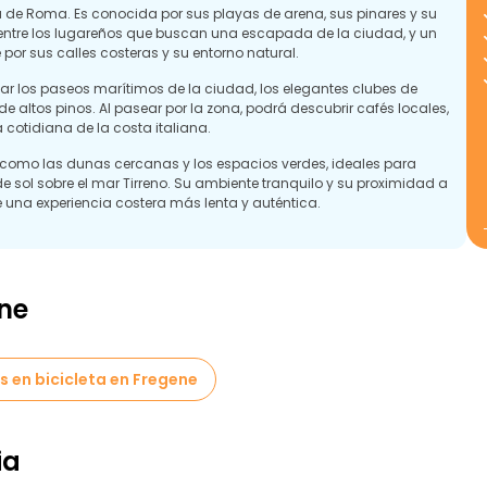
a de Roma. Es conocida por sus playas de arena, sus pinares y su
 entre los lugareños que buscan una escapada de la ciudad, y un
 por sus calles costeras y su entorno natural.
car los paseos marítimos de la ciudad, los elegantes clubes de
e altos pinos. Al pasear por la zona, podrá descubrir cafés locales,
cotidiana de la costa italiana.
 como las dunas cercanas y los espacios verdes, ideales para
de sol sobre el mar Tirreno. Su ambiente tranquilo y su proximidad a
e una experiencia costera más lenta y auténtica.
ma relajada de disfrutar de las playas, la naturaleza y el encanto
 escondida cerca de la capital.
ne
s en bicicleta en Fregene
ia