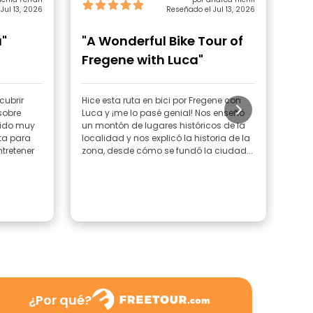
Jul 13, 2026
Reseñado el Jul 13, 2026
a"
"A Wonderful Bike Tour of
"Su
Fregene with Luca"
cubrir
Hice esta ruta en bici por Fregene con
Me i
sobre
Luca y ¡me lo pasé genial! Nos enseñó
cono
sido muy
un montón de lugares históricos de la
loca
pta para
localidad y nos explicó la historia de la
¡Ten
tretener
zona, desde cómo se fundó la ciudad...
inte
cont
¿Por qué?