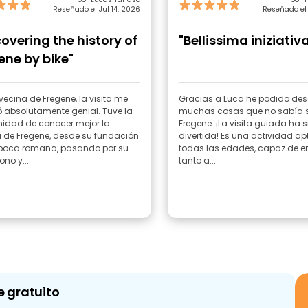
Reseñado el Jul 14, 2026
Reseñado el 
covering the history of
"Bellissima iniziativ
ene by bike"
ecina de Fregene, la visita me
Gracias a Luca he podido des
ó absolutamente genial. Tuve la
muchas cosas que no sabía 
nidad de conocer mejor la
Fregene. ¡La visita guiada ha 
a de Fregene, desde su fundación
divertida! Es una actividad a
época romana, pasando por su
todas las edades, capaz de en
no y...
tanto a...
e gratuito