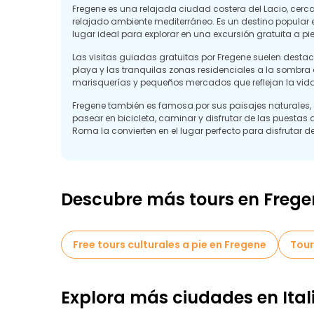
Fregene es una relajada ciudad costera del Lacio, cerc
relajado ambiente mediterráneo. Es un destino popular
lugar ideal para explorar en una excursión gratuita a pie
Las visitas guiadas gratuitas por Fregene suelen desta
playa y las tranquilas zonas residenciales a la sombra d
marisquerías y pequeños mercados que reflejan la vida 
Fregene también es famosa por sus paisajes naturales,
pasear en bicicleta, caminar y disfrutar de las puestas 
Roma la convierten en el lugar perfecto para disfrutar d
Un recorrido a pie gratuito ofrece a los viajeros una for
costero italiano de Fregene, convirtiéndola en una joya
Descubre más tours en Frege
Free tours culturales a pie en Fregene
Tour
Explora más ciudades en Ital