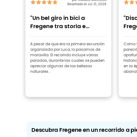
Reseñado el Jul 21, 2026
"Un bel giro in bici a
"Dis
Fregene tra storia e
Freg
natura"
A pesar de que era la primera excursión
Como v
organizada por Luca, lo pasamos de
pareci
maravilla. El recorrido incluye varias
oportu
paradas, durante las cuales se pueden
histori
apreciar algunas de las bellezas
en la 
naturales...
abando
Descubra Fregene en un recorrido a pi