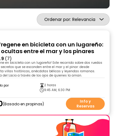
Ordenar por: Relevancia
Fregene en bicicleta con un lugareño:
 ocultas entre el mar y los pinares
.9
(7)
ne en bicicleta con un lugareño! Este recorrido sobre dos ruedas
s secretos que se esconden entre el mar y el pinar: desde
a villas históricas, anécdotas bélicas y leyendas romanas.
a del Lacio a través de los ojos de quienes la aman.
2 horas
do por
9:45 AM, 6:30 PM
0
Info y
Basado en propinas
Reservas