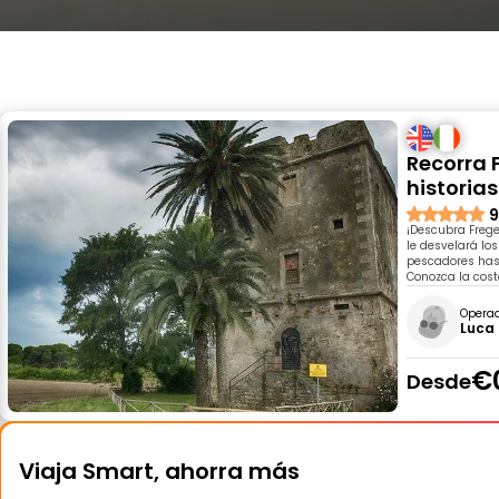
Recorra 
historias
9
¡Descubra Frege
le desvelará lo
pescadores hast
Conozca la cost
Opera
Luca
€
Desde
Viaja Smart, ahorra más