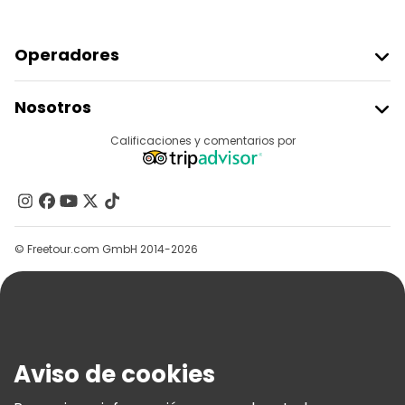
Operadores
Unirse A Freetour
Nosotros
Acceder Como Proveedor
Destinos
Calificaciones y comentarios por
Programa De Afiliados
Acerca De Nosotros
Contacto
Grupos
© Freetour.com GmbH 2014-2026
Ayuda
Blog
Prensa
Seguridad Y Privacidad
Aviso de cookies
Términos E Información Legal
Política De Cookies