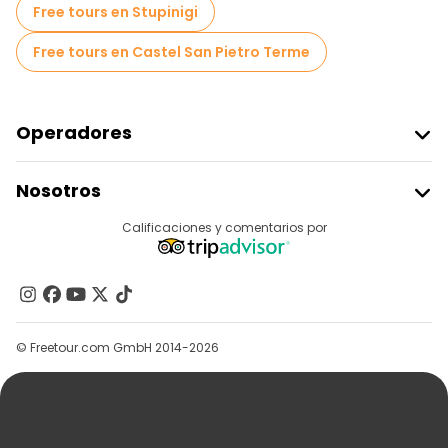
Free tours en Stupinigi
Free tours en Castel San Pietro Terme
Operadores
Unirse A Freetour
Nosotros
Acceder Como Proveedor
Destinos
Calificaciones y comentarios por
Programa De Afiliados
Acerca De Nosotros
Contacto
Grupos
© Freetour.com GmbH 2014-2026
Ayuda
Blog
Prensa