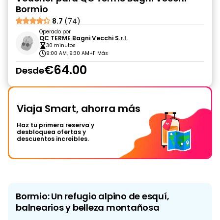
Bormio
8.7
(74)
Operado por
QC TERME Bagni Vecchi S.r.l.
30 minutos
9:00 AM, 9:30 AM
+11 Más
€64.00
Desde
Viaja Smart, ahorra más
Haz tu primera reserva y
desbloquea ofertas y
descuentos increíbles.
Bormio: Un refugio alpino de esquí,
balnearios y belleza montañosa