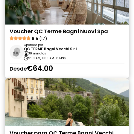
Voucher QC Terme Bagni Nuovi Spa
9.5
(17)
Operado por
QC TERME Bagni Vecchi S.r.l.
30 minutos
9:30 AM, 11:00 AM
+8 Más
€64.00
Desde
Voucher para QC Terme Bagni Vecchi