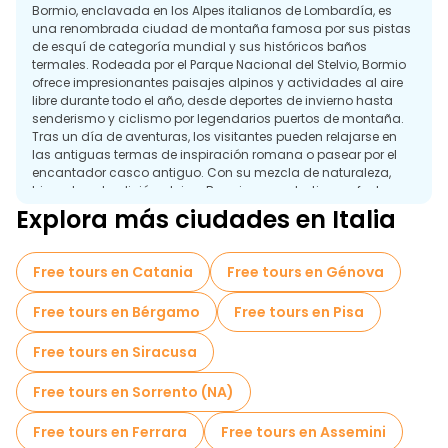
Bormio, enclavada en los Alpes italianos de Lombardía, es
una renombrada ciudad de montaña famosa por sus pistas
de esquí de categoría mundial y sus históricos baños
termales. Rodeada por el Parque Nacional del Stelvio, Bormio
ofrece impresionantes paisajes alpinos y actividades al aire
libre durante todo el año, desde deportes de invierno hasta
senderismo y ciclismo por legendarios puertos de montaña.
Tras un día de aventuras, los visitantes pueden relajarse en
las antiguas termas de inspiración romana o pasear por el
encantador casco antiguo. Con su mezcla de naturaleza,
bienestar y tradición alpina, Bormio es un destino perfecto
tanto para el relax como para la aventura.
Explora más ciudades en Italia
Free tours en Catania
Free tours en Génova
Free tours en Bérgamo
Free tours en Pisa
Free tours en Siracusa
Free tours en Sorrento (NA)
Free tours en Ferrara
Free tours en Assemini