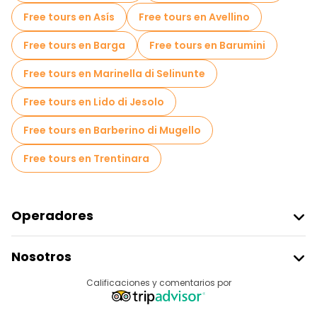
Free tours en Asís
Free tours en Avellino
Free tours en Barga
Free tours en Barumini
Free tours en Marinella di Selinunte
Free tours en Lido di Jesolo
Free tours en Barberino di Mugello
Free tours en Trentinara
Operadores
Unirse A Freetour
Nosotros
Acceder Como Proveedor
Destinos
Calificaciones y comentarios por
Programa De Afiliados
Acerca De Nosotros