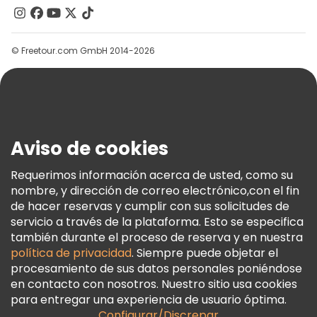
Contacto
Grupos
© Freetour.com GmbH 2014-2026
Ayuda
Blog
Prensa
Seguridad Y Privacidad
Aviso de cookies
Términos E Información Legal
Política De Cookies
Requerimos información acerca de usted, como su
nombre, y dirección de correo electrónico,con el fin
Freetour Premios
de hacer reservas y cumplir con sus solicitudes de
Programa De Fidelidad
servicio a través de la plataforma. Esto se especifica
también durante el proceso de reserva y en nuestra
política de privacidad
. Siempre puede objetar el
procesamiento de sus datos personales poniéndose
en contacto con nosotros. Nuestro sitio usa cookies
para entregar una experiencia de usuario óptima.
Configurar/Discrepar