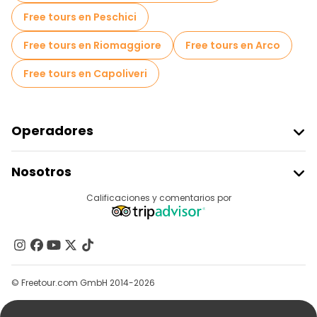
Free tours en Peschici
Free tours en Riomaggiore
Free tours en Arco
Free tours en Capoliveri
Operadores
Unirse A Freetour
Nosotros
Acceder Como Proveedor
Destinos
Calificaciones y comentarios por
Programa De Afiliados
Acerca De Nosotros
Contacto
Grupos
© Freetour.com GmbH 2014-2026
Ayuda
Blog