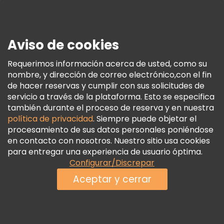
Prensa
Seguridad Y Privacidad
Aviso de cookies
Términos E Información Legal
Política De Cookies
Requerimos información acerca de usted, como su
nombre, y dirección de correo electrónico,con el fin
Freetour Premios
de hacer reservas y cumplir con sus solicitudes de
Programa De Fidelidad
servicio a través de la plataforma. Esto se especifica
también durante el proceso de reserva y en nuestra
política de privacidad
. Siempre puede objetar el
procesamiento de sus datos personales poniéndose
en contacto con nosotros. Nuestro sitio usa cookies
para entregar una experiencia de usuario óptima.
Configurar/Discrepar
Aceptar y cerrar