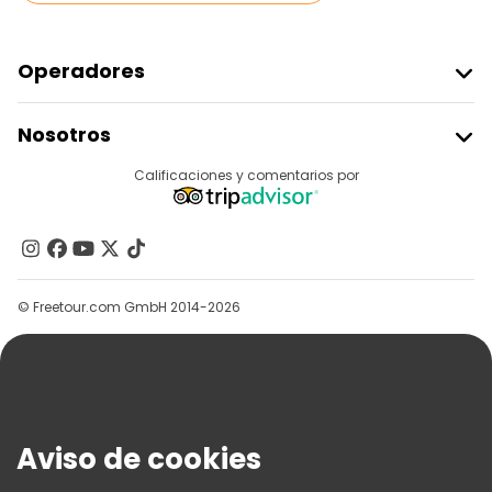
Operadores
Unirse A Freetour
Nosotros
Acceder Como Proveedor
Destinos
Calificaciones y comentarios por
Programa De Afiliados
Acerca De Nosotros
Contacto
Grupos
© Freetour.com GmbH 2014-2026
Ayuda
Blog
Prensa
Seguridad Y Privacidad
Aviso de cookies
Términos E Información Legal