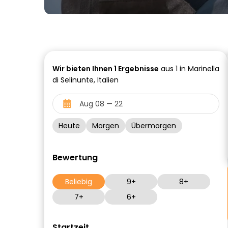
Wir bieten Ihnen
1
Ergebnisse
aus 1 in Marinella
di Selinunte, Italien
Heute
Morgen
Übermorgen
Bewertung
Beliebig
9+
8+
7+
6+
Startzeit