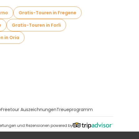
erno
Gratis-Touren in Fregene
e
Gratis-Touren in Forli
n in Oria
e
Freetour Auszeichnungen
Treueprogramm
rtungen und Rezensionen powered by