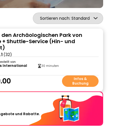
Sortieren nach: Standard
 in den Archäologischen Park von
e + Shuttle-Service (Hin- und
t)
.1
(32)
gestellt von
s International
30 minuten
.00
Infos &
Buchung
Angebote und Rabatte.