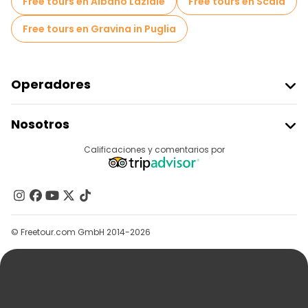
Free tours en Albano Laziale
Free tours en Scala
Free tours en Gravina in Puglia
Operadores
Unirse A Freetour
Nosotros
Acceder Como Proveedor
Destinos
Calificaciones y comentarios por
Programa De Afiliados
Acerca De Nosotros
Contacto
Grupos
© Freetour.com GmbH 2014-2026
Ayuda
Blog
Prensa
Seguridad Y Privacidad