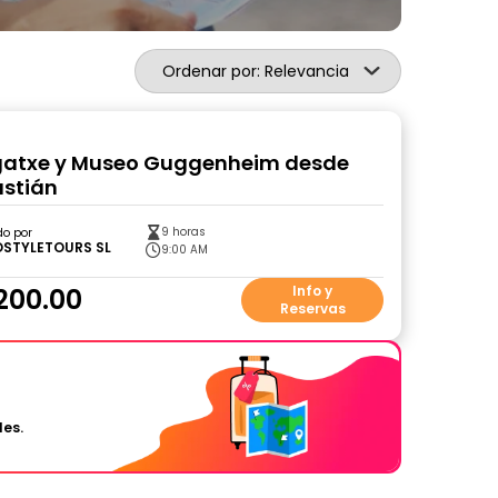
Ordenar por: Relevancia
gatxe y Museo Guggenheim desde
astián
9 horas
do por
STYLETOURS SL
9:00 AM
200.00
Info y
Reservas
les.