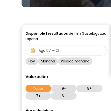
Disponible
1
resultados
de 1 en Gaztelugatxe,
España
Hoy
Mañana
Pasado mañana
Valoración
Todos
9+
8+
7+
6+
Hora de inicio