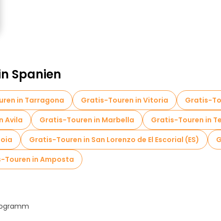
in Spanien
uren in Tarragona
Gratis-Touren in Vitoria
Gratis-To
n Avila
Gratis-Touren in Marbella
Gratis-Touren in Te
Noia
Gratis-Touren in San Lorenzo de El Escorial (ES)
G
s-Touren in Amposta
Programm