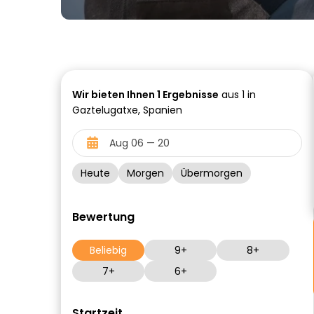
Wir bieten Ihnen
1
Ergebnisse
aus 1 in
Gaztelugatxe, Spanien
Heute
Morgen
Übermorgen
Bewertung
Beliebig
9+
8+
7+
6+
Startzeit