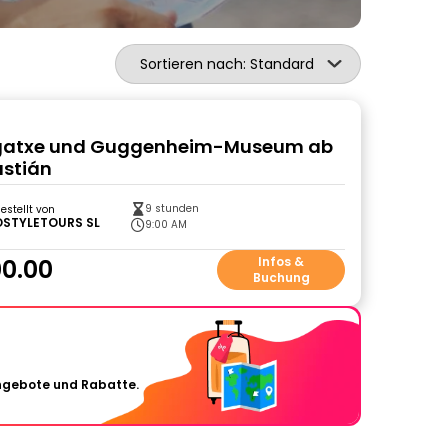
Sortieren nach: Standard
gatxe und Guggenheim-Museum ab
astián
9 stunden
gestellt von
STYLETOURS SL
9:00 AM
0.00
Infos &
Buchung
Angebote und Rabatte.