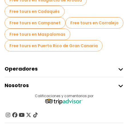
Free tours en Vilagarcía de Arousa
Free tours en Cadaqués
Free tours en Campanet
Free tours en Corralejo
Free tours en Maspalomas
Free tours en Puerto Rico de Gran Canaria
Operadores
Unirse A Freetour
Nosotros
Acceder Como Proveedor
Destinos
Calificaciones y comentarios por
Programa De Afiliados
Acerca De Nosotros
Contacto
Grupos