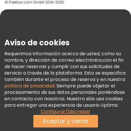
© Freetour.com GmbH 2014-2026
Ayuda
Blog
Prensa
Seguridad Y Privacidad
Aviso de cookies
Términos E Información Legal
Política De Cookies
Requerimos información acerca de usted, como su
nombre, y dirección de correo electrónico,con el fin
Freetour Premios
de hacer reservas y cumplir con sus solicitudes de
Programa De Fidelidad
servicio a través de la plataforma. Esto se especifica
también durante el proceso de reserva y en nuestra
política de privacidad
. Siempre puede objetar el
procesamiento de sus datos personales poniéndose
en contacto con nosotros. Nuestro sitio usa cookies
para entregar una experiencia de usuario óptima.
Configurar/Discrepar
Aceptar y cerrar