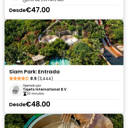
10:30 AM, 2:00 PM
+2 Más
€47.00
Desde
Siam Park: Entrada
8.9
(3,444)
Operado por
Tiqets International B.V.
30 minutos
€48.00
Desde