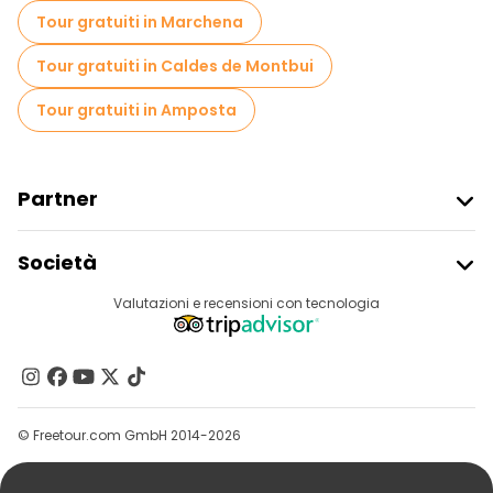
Tour gratuiti in Marchena
Tour gratuiti in Caldes de Montbui
Tour gratuiti in Amposta
Partner
Iscriviti Al Freetour
Società
Accesso Del Fornitore
Destinazioni
Valutazioni e recensioni con tecnologia
Programma Di Affiliazione
Chi Siamo
Contattaci
Gruppi
© Freetour.com GmbH 2014-2026
Aiuto
Blog