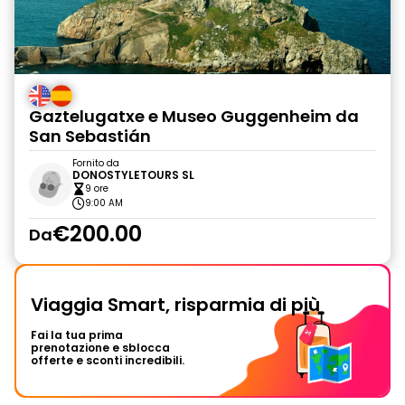
Gaztelugatxe e Museo Guggenheim da
San Sebastián
Fornito da
DONOSTYLETOURS SL
9 ore
9:00 AM
€200.00
Da
Viaggia Smart, risparmia di più
Fai la tua prima
prenotazione e sblocca
offerte e sconti incredibili.