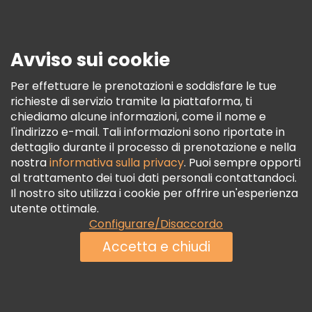
Stampa
Sicurezza E Privacy
Avviso sui cookie
Termini E Condizioni
Informativa Sui Cookie
Per effettuare le prenotazioni e soddisfare le tue
richieste di servizio tramite la piattaforma, ti
Freetour Premi
chiediamo alcune informazioni, come il nome e
Programma Di Fidelizzazione
l'indirizzo e-mail. Tali informazioni sono riportate in
dettaglio durante il processo di prenotazione e nella
nostra
informativa sulla privacy
. Puoi sempre opporti
al trattamento dei tuoi dati personali contattandoci.
Il nostro sito utilizza i cookie per offrire un'esperienza
utente ottimale.
Configurare/Disaccordo
Accetta e chiudi