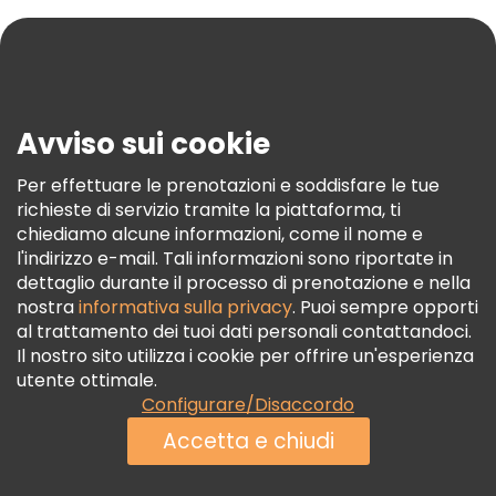
Aiuto
Blog
Stampa
Sicurezza E Privacy
Avviso sui cookie
Termini E Condizioni
Informativa Sui Cookie
Per effettuare le prenotazioni e soddisfare le tue
richieste di servizio tramite la piattaforma, ti
Freetour Premi
chiediamo alcune informazioni, come il nome e
Programma Di Fidelizzazione
l'indirizzo e-mail. Tali informazioni sono riportate in
dettaglio durante il processo di prenotazione e nella
nostra
informativa sulla privacy
. Puoi sempre opporti
al trattamento dei tuoi dati personali contattandoci.
Il nostro sito utilizza i cookie per offrire un'esperienza
utente ottimale.
Configurare/Disaccordo
Accetta e chiudi