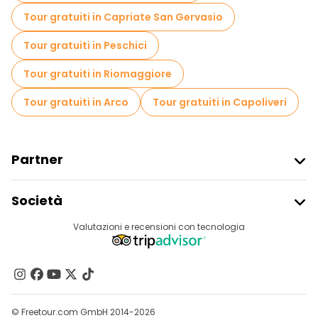
Tour gratuiti in Capriate San Gervasio
Tour gratuiti in Peschici
Tour gratuiti in Riomaggiore
Tour gratuiti in Arco
Tour gratuiti in Capoliveri
Partner
Iscriviti Al Freetour
Società
Accesso Del Fornitore
Destinazioni
Valutazioni e recensioni con tecnologia
Programma Di Affiliazione
Chi Siamo
Contattaci
Gruppi
© Freetour.com GmbH 2014-2026