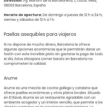
Dirección:
Pg. Marítim de la Barceloneta, 1, Ciutat Vella,
08003 Barcelona, España
Horario de apertura:
De domingo a jueves de 12 h a 24 h,
viernes y sábados de 12 h a 1 h.
Paellas asequibles para viajeros
Si no dispone de mucho dinero, Barcelona le ofrece
algunas opciones económicas que le permitirán darse un
festín con este increíble plato sin gastarse la paga de todo
el día. Estos
sitios
para comer barato en Barcelona
no
comprometen la calidad.
Arume
Arume es una mezcla de
cocina
gallega y
catalana
que
ofrece paellas económicas y otros platos locales. Situado
en El Raval, Arume es un restaurante agradable con un
ambiente acogedor y un interior sencillo, que permite a los