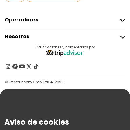
Operadores
Unirse A Freetour
Nosotros
Acceder Como Proveedor
Destinos
Calificaciones y comentarios por
Programa De Afiliados
Acerca De Nosotros
Contacto
Grupos
© Freetour.com GmbH 2014-2026
Ayuda
Blog
Prensa
Seguridad Y Privacidad
Aviso de cookies
Términos E Información Legal