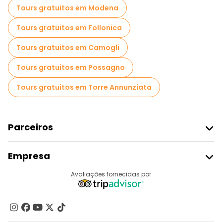
Tours gratuitos em Modena
Tours gratuitos em Follonica
Tours gratuitos em Camogli
Tours gratuitos em Possagno
Tours gratuitos em Torre Annunziata
Parceiros
Aderir Ao Freetour
Empresa
Registo Do Fornecedor
Destinos
Avaliações fornecidas por
Programa De Afiliados
Quem Somos
Contacte-Nos