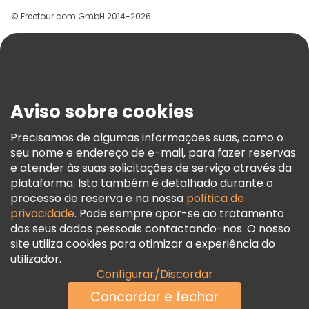
Grupos
© Freetour.com GmbH 2014-2026
Ajuda
Blog
Imprensa
Segurança E Privacidade
Aviso sobre cookies
Termos E Informações Legais
Política De Cookies
Precisamos de algumas informações suas, como o
seu nome e endereço de e-mail, para fazer reservas
Freetour Prémios
e atender às suas solicitações de serviço através da
Programa De Fidelidade
plataforma. Isto também é detalhado durante o
processo de reserva e na nossa
política de
privacidade
. Pode sempre opor-se ao tratamento
dos seus dados pessoais contactando-nos. O nosso
site utiliza cookies para otimizar a experiência do
utilizador.
Configurar/Discordar
Concordar e fechar