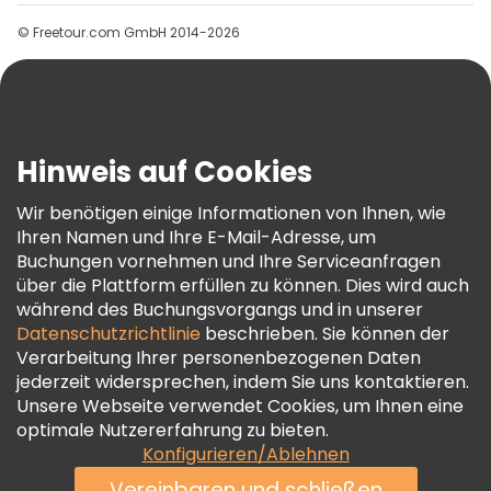
Gruppen
© Freetour.com GmbH 2014-2026
Hilfe
Blog
Presse
Sicherheit Und Datenschutz
Hinweis auf Cookies
AGB Und Rechtliches
Wir benötigen einige Informationen von Ihnen, wie
Cookie-Richtlinie
Ihren Namen und Ihre E-Mail-Adresse, um
Freetour Auszeichnungen
Buchungen vornehmen und Ihre Serviceanfragen
über die Plattform erfüllen zu können. Dies wird auch
Treueprogramm
während des Buchungsvorgangs und in unserer
Datenschutzrichtlinie
beschrieben. Sie können der
Verarbeitung Ihrer personenbezogenen Daten
jederzeit widersprechen, indem Sie uns kontaktieren.
Unsere Webseite verwendet Cookies, um Ihnen eine
optimale Nutzererfahrung zu bieten.
Konfigurieren/Ablehnen
Vereinbaren und schließen