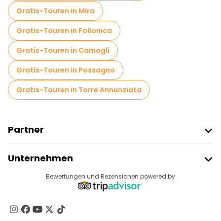
Gratis-Touren in Mira
Gratis-Touren in Follonica
Gratis-Touren in Camogli
Gratis-Touren in Possagno
Gratis-Touren in Torre Annunziata
Partner
Freetour Beitreten
Unternehmen
Anbieter-Anmeldung
Reiseziele
Bewertungen und Rezensionen powered by
Affiliate-Programm
Über Uns
Kontakt