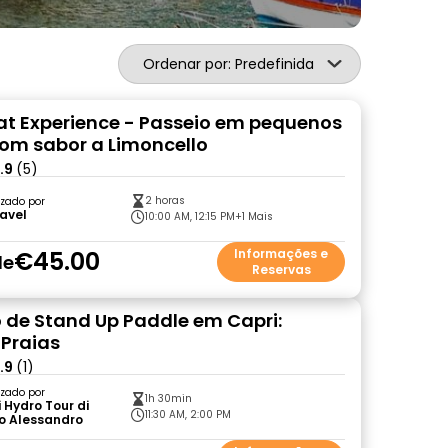
Ordenar por: Predefinida
at Experience - Passeio em pequenos
om sabor a Limoncello
.9
(5)
2 horas
zado por
avel
10:00 AM, 12:15 PM
+1 Mais
€45.00
Informações e
de
Reservas
 de Stand Up Paddle em Capri:
 Praias
.9
(1)
zado por
1h 30min
 Hydro Tour di
11:30 AM, 2:00 PM
o Alessandro