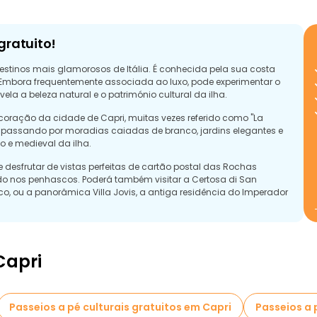
gratuito!
destinos mais glamorosos de Itália. É conhecida pela sua costa
 Embora frequentemente associada ao luxo, pode experimentar o
ela a beleza natural e o património cultural da ilha.
coração da cidade de Capri, muitas vezes referido como "La
s, passando por moradias caiadas de branco, jardins elegantes e
 e medieval da ilha.
desfrutar de vistas perfeitas de cartão postal das Rochas
do nos penhascos. Poderá também visitar a Certosa di San
o, ou a panorâmica Villa Jovis, a antiga residência do Imperador
também nas suas paisagens, tradições e espírito mediterrânico
es explorar tudo isto a um ritmo descontraído, ligando-se à
e luxo.
Capri
Passeios a pé culturais gratuitos em Capri
Passeios a 