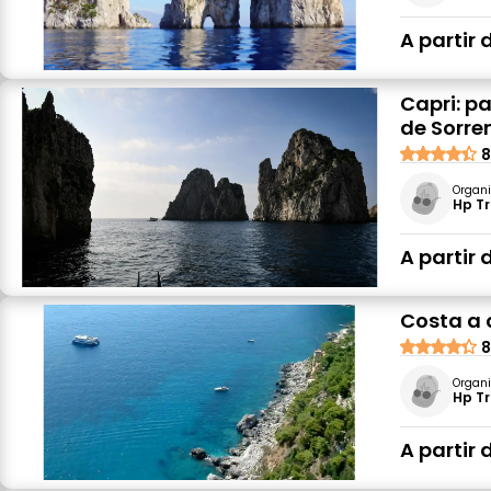
A partir 
Capri: pa
de Sorre
8
Organi
Hp Tr
A partir 
Costa a 
8
Organi
Hp Tr
A partir 