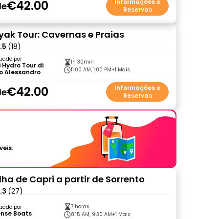
€42.00
Informações e
de
Reservas
yak Tour: Cavernas e Praias
.5
(18)
zado por
1h 30min
 Hydro Tour di
11:00 AM, 1:00 PM
+1 Mais
o Alessandro
€42.00
Informações e
de
Reservas
veis.
lha de Capri a partir de Sorrento
.3
(27)
7 horas
zado por
ense Boats
8:15 AM, 9:30 AM
+1 Mais