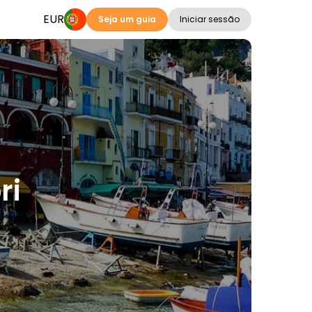
EUR
Seja um guia
Iniciar sessão
ri