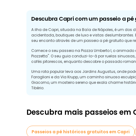
Descubra Capri com um passeio a pé 
A ilha de Capri, situada na Baía de Nápoles, é um dos 
acidentada, boutiques de luxo e vistas deslumbrantes.
seu encanto através de um passeio a pé gratuito que rev
Comece o seu passeio na Piazza Umberto I, o animado 
Piazzetta". O seu guia conduzi-lo-á por ruelas sinuosa
cafés pitorescos, enquanto descobre o passado romano
Uma rota popular leva aos Jardins Augustus, onde pode 
Faraglioni e da Via Krupp, um caminho sinuoso esculpi
Giacomo, um mosteiro sereno que exala charme históric
Tibério.
A beleza de Capri não reside apenas no seu luxo, mas 
intemporal. Esta excursão gratuita permite aos visitant
natureza e à história sem necessitar de um orçamento d
Descubra mais passeios em 
Passeios a pé históricos gratuitos em Capri