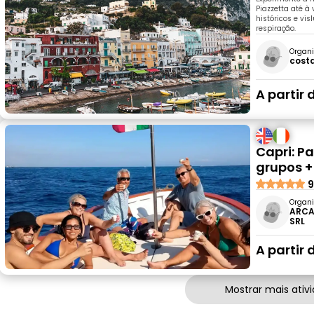
Piazzetta até à 
históricos e vi
respiração.
Organi
costa
A partir 
Capri: P
grupos +
9
Organi
ARCA
SRL
A partir 
Mostrar mais ativ