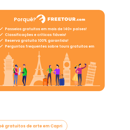
Porquê?
Passeios gratuitos em mais de 140+ países!
Classificações e críticas fiáveis!
Reserva gratuita 100% garantida!
Perguntas frequentes sobre tours gratuitos em
pé gratuitos de arte em Capri