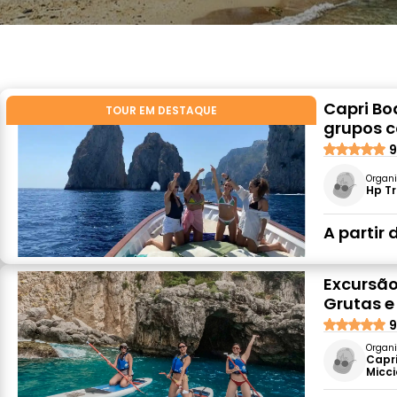
Capri Bo
TOUR EM DESTAQUE
grupos c
9
Organi
Hp Tr
A partir 
Excursão
Grutas e
9
Organi
Capri
Micci