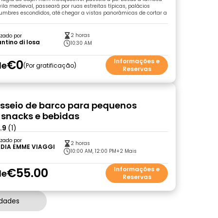
vila medieval, passeará por ruas estreitas típicas, palácios
slumbres escondidos, até chegar a vistas panorâmicas de cortar a
2 horas
zado por
ntino di losa
10:30 AM
€0
Informações e
de
Por gratificação
Reservas
asseio de barco para pequenos
 snacks e bebidas
.9
(1)
zado por
2 horas
DIA EMME VIAGGI
10:00 AM, 12:00 PM
+2 Mais
€55.00
Informações e
de
Reservas
idades