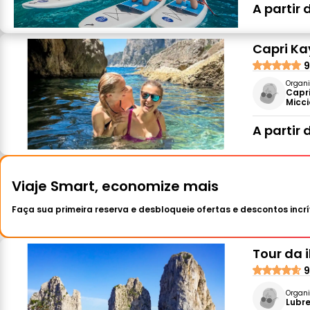
A partir 
Capri Ka
9
Organi
Capri
Micci
A partir 
Viaje Smart, economize mais
Faça sua primeira reserva e desbloqueie ofertas e descontos incrí
Tour da i
9
Organi
Lubr