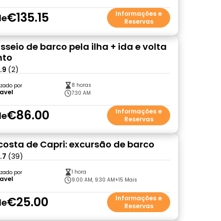
€135.15
Informações e
de
Reservas
sseio de barco pela ilha + ida e volta
nto
.9
(2)
8 horas
zado por
avel
7:30 AM
€86.00
Informações e
de
Reservas
costa de Capri: excursão de barco
.7
(39)
1 hora
zado por
avel
9:00 AM, 9:30 AM
+15 Mais
€25.00
Informações e
de
Reservas