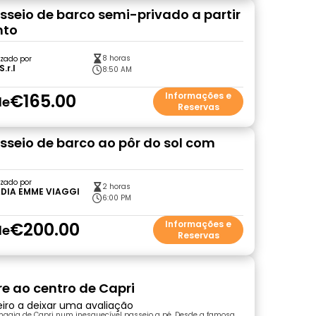
asseio de barco semi-privado a partir
nto
8 horas
zado por
.r.l
8:50 AM
€165.00
Informações e
de
Reservas
asseio de barco ao pôr do sol com
zado por
2 horas
DIA EMME VIAGGI
6:00 PM
€200.00
Informações e
de
Reservas
vre ao centro de Capri
eiro a deixar uma avaliação
magia de Capri num inesquecível passeio a pé. Desde a famosa