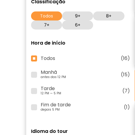
Classificação
Todos
9+
8+
7+
6+
Hora de início
Todos
(16)
Manhã
(15)
antes das 12 PM
Tarde
(7)
12 PM — 5 PM
Fim de tarde
(1)
depois 5 PM
Idioma do tour