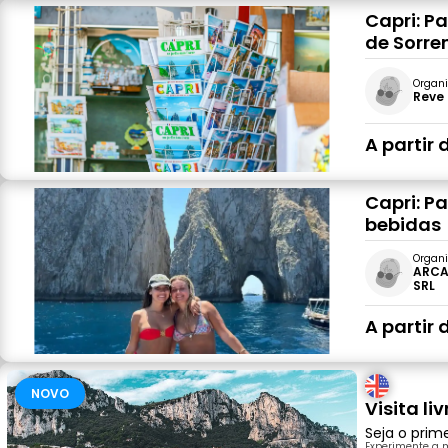
Capri: P
de Sorre
Organi
Reve S
A partir 
Capri: P
bebidas
Organi
ARCA
SRL
A partir 
NOVO
Visita li
Seja o prim
Experimente a 