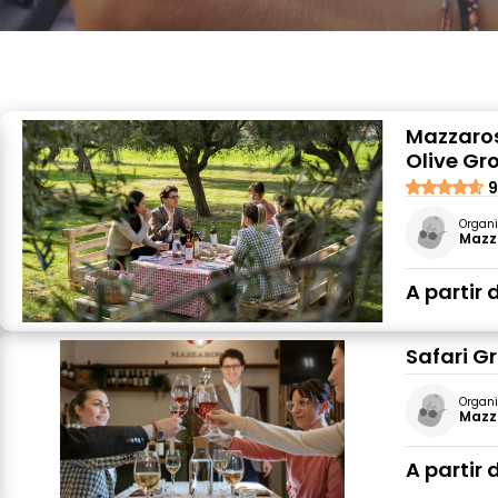
Mazzaro
Olive Gr
9
Organi
Mazz
A partir 
Safari G
Organi
Mazz
A partir 