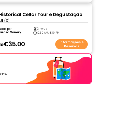
Historical Cellar Tour e Degustação
.9
(3)
2 horas
zado por
arosa Winery
10:30 AM, 4:30 PM
€35.00
Informações e
de
Reservas
veis.