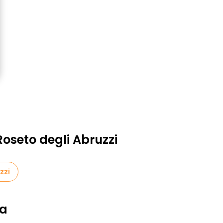
oseto degli Abruzzi
zzi
ia