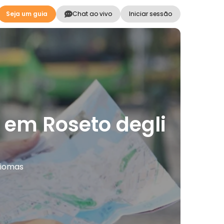
Seja um guia
Chat ao vivo
Iniciar sessão
s em Roseto degli
idiomas