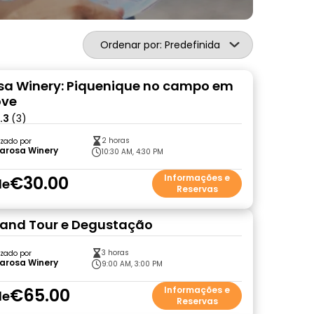
Ordenar por: Predefinida
sa Winery: Piquenique no campo em
ove
.3
(3)
2 horas
zado por
arosa Winery
10:30 AM, 4:30 PM
€30.00
Informações e
de
Reservas
rand Tour e Degustação
3 horas
zado por
arosa Winery
9:00 AM, 3:00 PM
€65.00
Informações e
de
Reservas