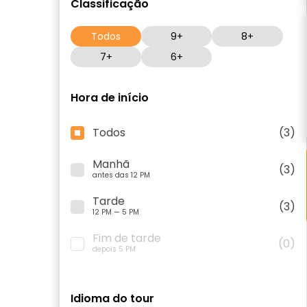
Classificação
Todos
9+
8+
7+
6+
Hora de início
Todos
(3)
Manhã
(3)
antes das 12 PM
Tarde
(3)
12 PM — 5 PM
Fim de tarde
(0)
depois 5 PM
Idioma do tour