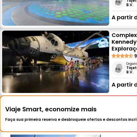
Tiqet
B.V.
A partir 
Complexo
Kennedy 
Explora
9
Organi
Tiqet
B.V.
A partir 
Viaje Smart, economize mais
Faça sua primeira reserva e desbloqueie ofertas e descontos incrí