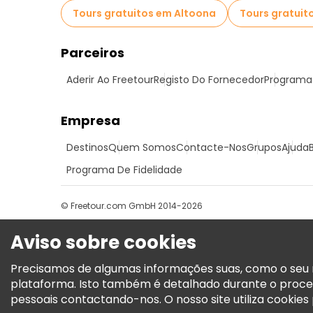
Tours gratuitos em Altoona
Tours gratuit
Parceiros
Aderir Ao Freetour
Registo Do Fornecedor
Programa 
Empresa
Destinos
Quem Somos
Contacte-Nos
Grupos
Ajuda
Programa De Fidelidade
© Freetour.com GmbH 2014-2026
Aviso sobre cookies
Precisamos de algumas informações suas, como o seu n
plataforma. Isto também é detalhado durante o proce
pessoais contactando-nos. O nosso site utiliza cookies p