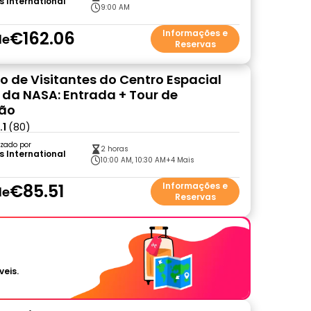
s International
9:00 AM
€162.06
Informações e
de
Reservas
 de Visitantes do Centro Espacial
da NASA: Entrada + Tour de
ção
.1
(80)
zado por
2 horas
s International
10:00 AM, 10:30 AM
+4 Mais
€85.51
Informações e
de
Reservas
veis.