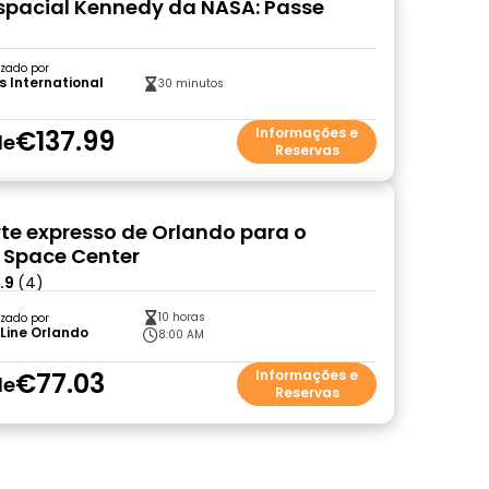
spacial Kennedy da NASA: Passe
zado por
s International
30 minutos
€137.99
Informações e
de
Reservas
te expresso de Orlando para o
 Space Center
.9
(4)
10 horas
zado por
Line Orlando
8:00 AM
€77.03
Informações e
de
Reservas