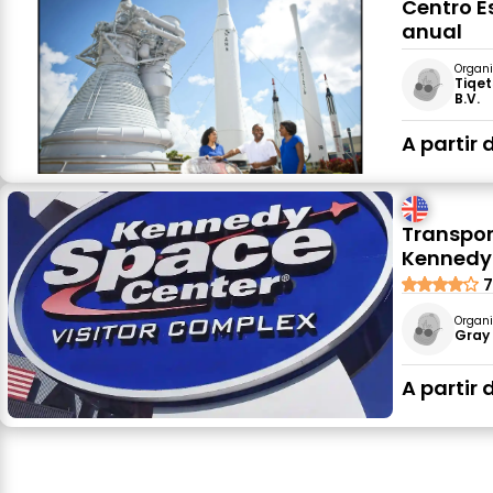
Centro E
anual
Organi
Tiqet
B.V.
A partir 
Transpor
Kennedy
7
Organi
Gray 
A partir 