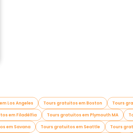
 em Los Angeles
Tours gratuitos em Boston
Tours gr
tos em Filadélfia
Tours gratuitos em Plymouth MA
To
tos em Savana
Tours gratuitos em Seattle
Tours grat