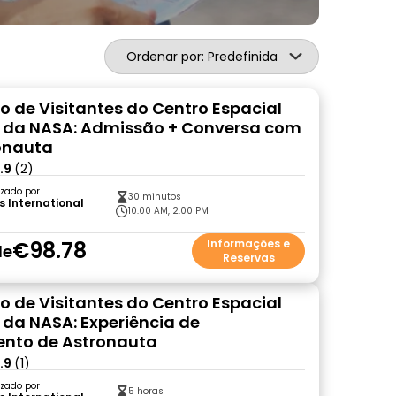
Ordenar por: Predefinida
 de Visitantes do Centro Espacial
 da NASA: Admissão + Conversa com
onauta
.9
(2)
zado por
30 minutos
s International
10:00 AM, 2:00 PM
€98.78
Informações e
de
Reservas
 de Visitantes do Centro Espacial
da NASA: Experiência de
ento de Astronauta
.9
(1)
zado por
5 horas