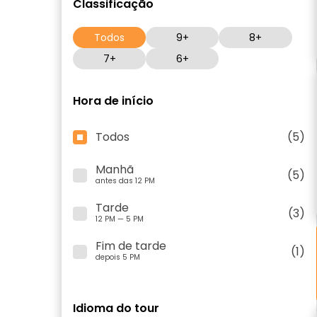
Classificação
Todos
9+
8+
7+
6+
Hora de início
Todos
(5)
Manhã
(5)
antes das 12 PM
Tarde
(3)
12 PM — 5 PM
Fim de tarde
(1)
depois 5 PM
Idioma do tour