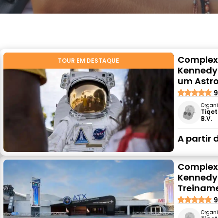
Complexo
TOUR EM DESTAQUE
Kennedy
um Astr
9
Organi
Tiqet
B.V.
A partir 
Complexo
Kennedy 
Treinam
9
Organi