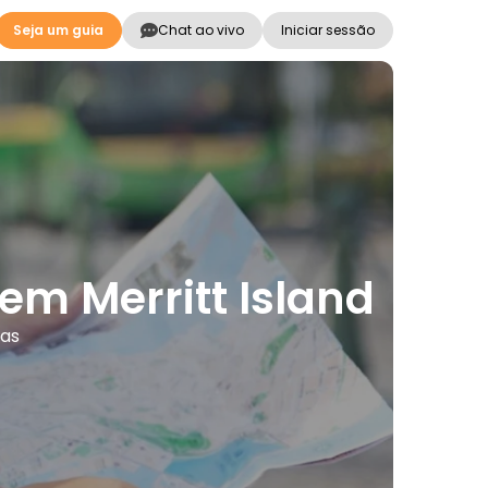
Seja um guia
Chat ao vivo
Iniciar sessão
 em Merritt Island
mas