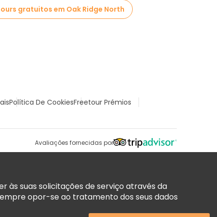
ours gratuitos em Oak Ridge North
ais
Política De Cookies
Freetour Prémios
Avaliações fornecidas por
 às suas solicitações de serviço através da
sempre opor-se ao tratamento dos seus dados