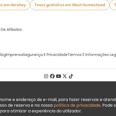
os em Hershey
Tours gratuitos em West Homestead
T
De Afiliados
Blog
Imprensa
Segurança E Privacidade
Termos E Informações Leg
ome e endereço de e-mail, para fazer reservas e atender
sso de reserva e na nossa
política de privacidade
. Pode 
ara otimizar a experiência do utilizador.