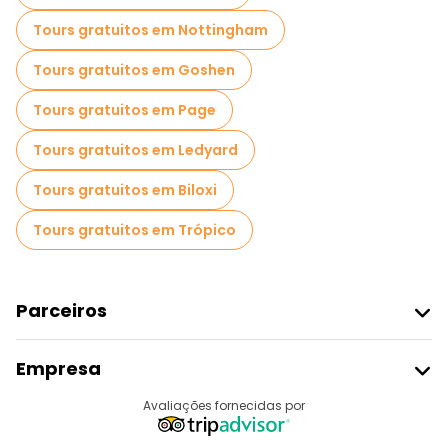
Tours gratuitos em Nottingham
Tours gratuitos em Goshen
Tours gratuitos em Page
Tours gratuitos em Ledyard
Tours gratuitos em Biloxi
Tours gratuitos em Trópico
Parceiros
Aderir Ao Freetour
Empresa
Registo Do Fornecedor
Destinos
Avaliações fornecidas por
Programa De Afiliados
Quem Somos