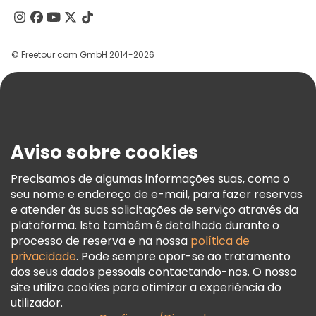
Contacte-Nos
Grupos
© Freetour.com GmbH 2014-2026
Ajuda
Blog
Imprensa
Segurança E Privacidade
Aviso sobre cookies
Termos E Informações Legais
Política De Cookies
Precisamos de algumas informações suas, como o
seu nome e endereço de e-mail, para fazer reservas
Freetour Prémios
e atender às suas solicitações de serviço através da
Programa De Fidelidade
plataforma. Isto também é detalhado durante o
processo de reserva e na nossa
política de
privacidade
. Pode sempre opor-se ao tratamento
dos seus dados pessoais contactando-nos. O nosso
site utiliza cookies para otimizar a experiência do
utilizador.