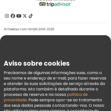
Programa De Afiliados
Quem Somos
Contacte-Nos
Grupos
© Freetour.com GmbH 2014-2026
Ajuda
Blog
Imprensa
Segurança E Privacidade
Aviso sobre cookies
Termos E Informações Legais
Política De Cookies
Precisamos de algumas informações suas, como o
seu nome e endereço de e-mail, para fazer reservas
Freetour Prémios
e atender às suas solicitações de serviço através da
Programa De Fidelidade
plataforma. Isto também é detalhado durante o
processo de reserva e na nossa
política de
privacidade
. Pode sempre opor-se ao tratamento
dos seus dados pessoais contactando-nos. O nosso
site utiliza cookies para otimizar a experiência do