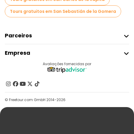
Tours gratuitos em San Sebastián de la Gomera
Parceiros
Aderir Ao Freetour
Empresa
Registo Do Fornecedor
Destinos
Avaliações fornecidas por
Programa De Afiliados
Quem Somos
Contacte-Nos
Grupos
© Freetour.com GmbH 2014-2026
Ajuda
Blog
Imprensa
Segurança E Privacidade