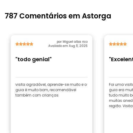
787 Comentários em Astorga
por Miguel alba rico
Avaliado em Aug 11, 2025
"todo genial"
"Excelen
visita agradável, aprende-se muito e o
Foi uma visi
guia é muito bom, recomendável
guia era mui
também com crianças
tudo muito b
muitas aned
região. Visi