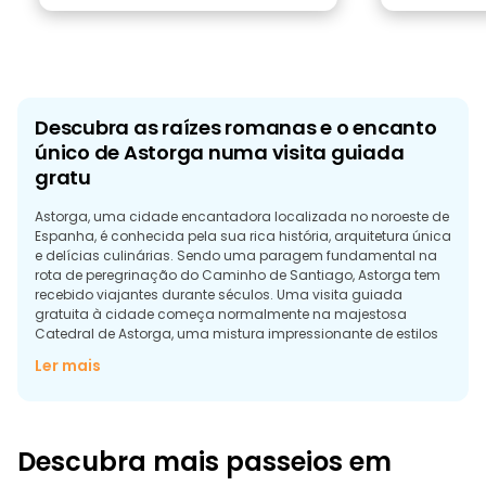
Descubra as raízes romanas e o encanto
único de Astorga numa visita guiada
gratu
Astorga, uma cidade encantadora localizada no noroeste de
Espanha, é conhecida pela sua rica história, arquitetura única
e delícias culinárias. Sendo uma paragem fundamental na
rota de peregrinação do Caminho de Santiago, Astorga tem
recebido viajantes durante séculos. Uma visita guiada
gratuita à cidade começa normalmente na majestosa
Catedral de Astorga, uma mistura impressionante de estilos
gótico e barroco. Os visitantes podem explorar o interior da
Ler mais
catedral, que apresenta belos vitrais e um altar deslumbrante.
Outro destaque arquitetónico é o Palácio Episcopal,
desenhado pelo famoso arquiteto catalão Antoni Gaudí. Este
edifício único, com as suas torres de conto de fadas e
Descubra mais passeios em
detalhes intrincados, reflecte o estilo distinto de Gaudí. Muitas