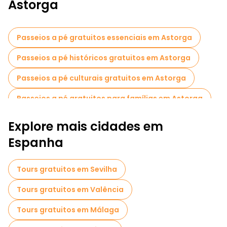
excursões gratuitas incluem visitas às ruínas romanas de
Astorga
Asturica Augusta, onde os visitantes podem ver os restos de
estradas e edifícios antigos, proporcionando uma visão do
passado romano da cidade.
Passeios a pé gratuitos essenciais em Astorga
Passeios a pé históricos gratuitos em Astorga
Passeios a pé culturais gratuitos em Astorga
Passeios a pé gratuitos para famílias em Astorga
Visita guiada gratuita à cidade velha Astorga
Explore mais cidades em
Espanha
Tours gratuitos em Sevilha
Tours gratuitos em Valência
Tours gratuitos em Málaga