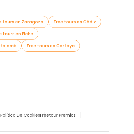
e tours en Zaragoza
Free tours en Cádiz
e tours en Elche
artolomé
Free tours en Cartaya
l
Política De Cookies
Freetour Premios