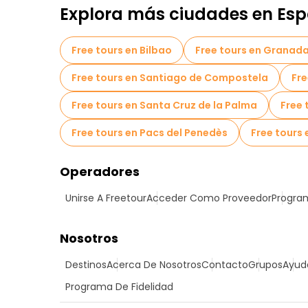
Explora más ciudades en Es
Free tours en Bilbao
Free tours en Granad
Free tours en Santiago de Compostela
Fre
Free tours en Santa Cruz de la Palma
Free 
Free tours en Pacs del Penedès
Free tours 
Operadores
Unirse A Freetour
Acceder Como Proveedor
Program
Nosotros
Destinos
Acerca De Nosotros
Contacto
Grupos
Ayud
Programa De Fidelidad