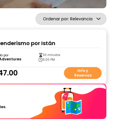
Ordenar por: Relevancia
senderismo por Istán
30 minutos
do por
 Adventures
5:00 PM
47.00
Info y
Reservas
les.