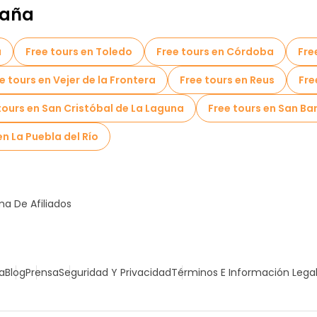
paña
a
Free tours en Toledo
Free tours en Córdoba
Fre
e tours en Vejer de la Frontera
Free tours en Reus
Fre
tours en San Cristóbal de La Laguna
Free tours en San B
en La Puebla del Río
a De Afiliados
a
Blog
Prensa
Seguridad Y Privacidad
Términos E Información Lega