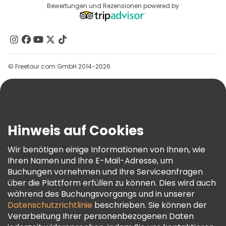
Reiseziele
Bewertungen und Rezensionen powered by
Affiliate-Programm
Über Uns
Kontakt
Gruppen
© Freetour.com GmbH 2014-2026
Hilfe
Blog
Presse
Sicherheit Und Datenschutz
Hinweis auf Cookies
AGB Und Rechtliches
Wir benötigen einige Informationen von Ihnen, wie
Cookie-Richtlinie
Ihren Namen und Ihre E-Mail-Adresse, um
Freetour Auszeichnungen
Buchungen vornehmen und Ihre Serviceanfragen
über die Plattform erfüllen zu können. Dies wird auch
Treueprogramm
während des Buchungsvorgangs und in unserer
Datenschutzrichtlinie
beschrieben. Sie können der
Verarbeitung Ihrer personenbezogenen Daten