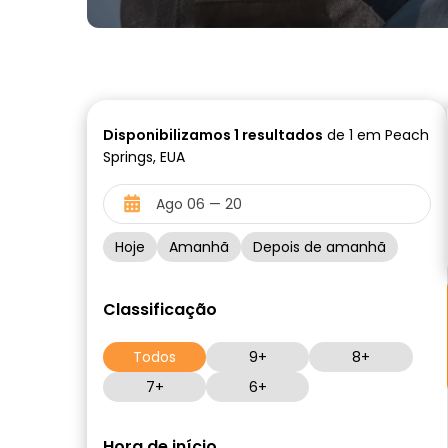
Disponibilizamos
1
resultados
de 1 em Peach
Springs, EUA
Hoje
Amanhã
Depois de amanhã
Classificação
Todos
9+
8+
7+
6+
Hora de início