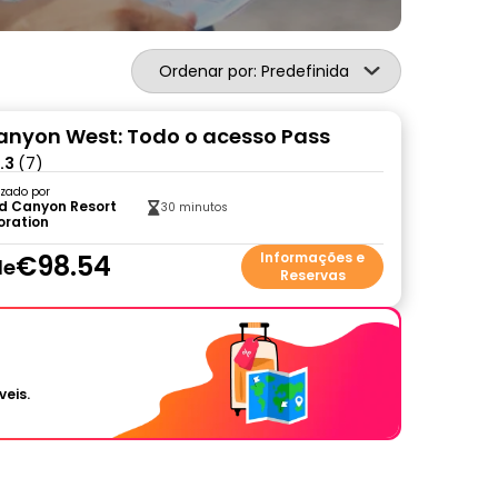
Ordenar por: Predefinida
nyon West: Todo o acesso Pass
.3
(7)
zado por
d Canyon Resort
30 minutos
oration
€98.54
Informações e
de
Reservas
veis.