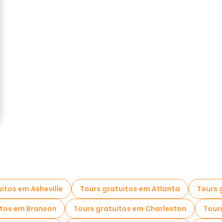
itos em Asheville
Tours gratuitos em Atlanta
Tours 
itos em Branson
Tours gratuitos em Charleston
Tour