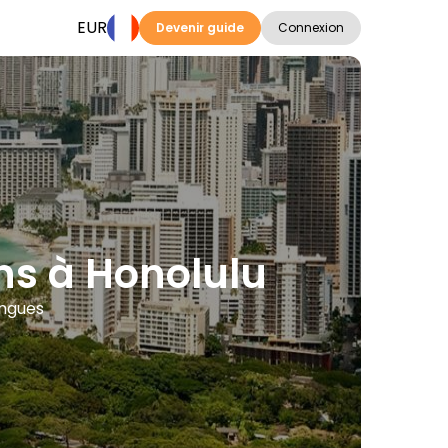
EUR
Devenir guide
Connexion
ions à Honolulu
angues