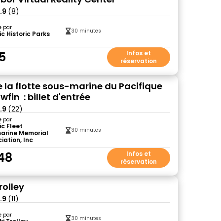
.9
(8)
e par
30 minutes
ic Historic Parks
5
Infos et
réservation
 la flotte sous-marine du Pacifique
wfin : billet d'entrée
.9
(22)
e par
ic Fleet
30 minutes
arine Memorial
iation, Inc
48
Infos et
réservation
rolley
.9
(11)
e par
30 minutes