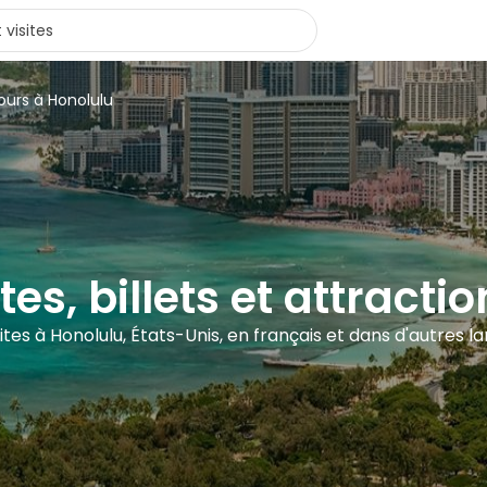
ours à Honolulu
tes, billets et attract
sites à Honolulu, États-Unis, en français et dans d'autres l