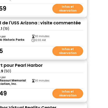
59
Infos et
réservation
 de l'USS Arizona : visite commentée
.1
(19)
30 minutes
e par
ic Historic Parks
12:00 AM
5
Infos et
réservation
t pour Pearl Harbor
.9
(50)
e par
issouri Memorial
30 minutes
iation, Inc.
49
Infos et
réservation
bor Virtual Reality Center