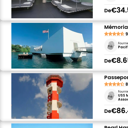
€34.
De
Mémorial
9
Fourni
Pacif
€8.6
De
Passepor
8
Fourni
USS M
Assoc
€86.
De
Pearl Har